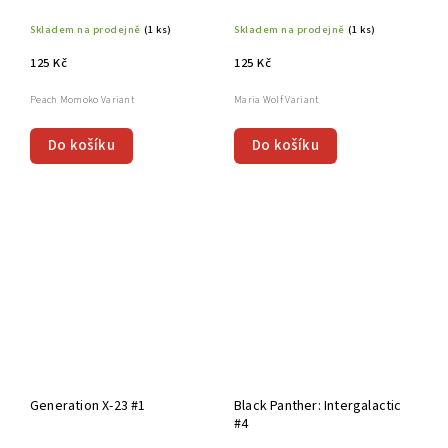
Skladem na prodejně
(1 ks)
Skladem na prodejně
(1 ks)
125 Kč
125 Kč
Peach Momoko Variant
Maria Wolf Variant
Do košíku
Do košíku
Generation X-23 #1
Black Panther: Intergalactic
#4