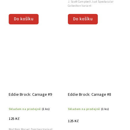
J. Scott Campbell Just Spectacular
Collection Variant
Do košíku
Do košíku
Eddie Brock: Carnage #9
Eddie Brock: Carnage #8
Skladem na prodejně
(1 ks)
Skladem na prodejně
(1 ks)
125 Kč
125 Kč
Rod Reis Marvel Zombies Variant