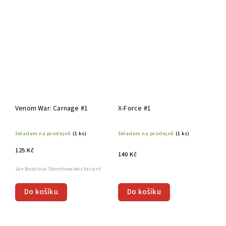
Venom War: Carnage #1
X-Force #1
Skladem na prodejně
(1 ks)
Skladem na prodejně
(1 ks)
125 Kč
140 Kč
Jan Bazaldua Stormbreakers Variant
Do košíku
Do košíku