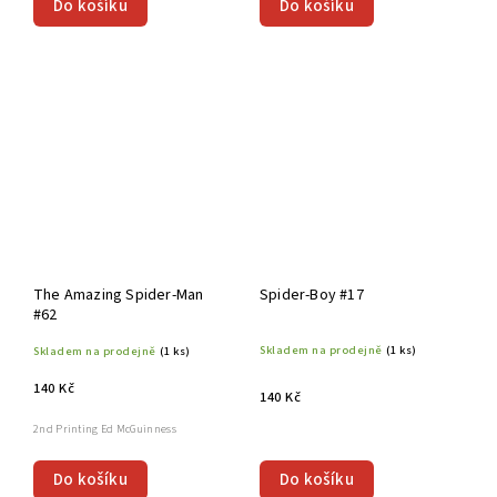
Do košíku
Do košíku
The Amazing Spider-Man
Spider-Boy #17
#62
Skladem na prodejně
(1 ks)
Skladem na prodejně
(1 ks)
140 Kč
140 Kč
2nd Printing Ed McGuinness
Do košíku
Do košíku