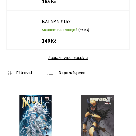
165 Kč
BATMAN #158
Skladem na prodejně
(>5 ks)
140 Kč
Zobrazit více produktů
Doporučujeme
Nejlevnější
Nejdražší
Nejprodávanější
Abecedně