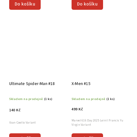
Do košíku
Do košíku
Ultimate Spider-Man #18
X-Men #15
Skladem na prodejně
(1 ks)
Skladem na prodejně
(1 ks)
499 Kč
140 Kč
Marvel 616 Day 2025 Leinil Francis Yu
Iban Coello Variant
Virgin Variant