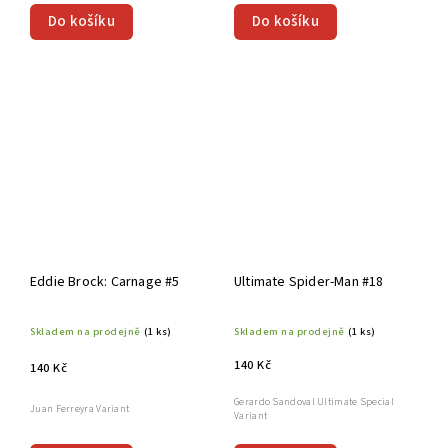
Do košíku
Do košíku
Eddie Brock: Carnage #5
Ultimate Spider-Man #18
Skladem na prodejně
(1 ks)
Skladem na prodejně
(1 ks)
140 Kč
140 Kč
Gerardo Sandoval Ultimate Special
Juan Ferreyra Variant
Variant