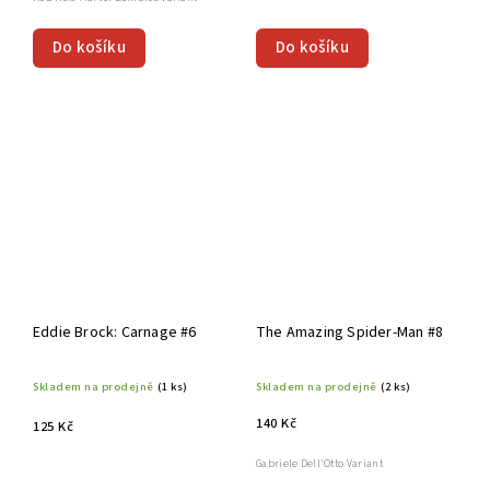
Do košíku
Do košíku
Eddie Brock: Carnage #6
The Amazing Spider-Man #8
Skladem na prodejně
(1 ks)
Skladem na prodejně
(2 ks)
140 Kč
125 Kč
Gabriele Dell'Otto Variant