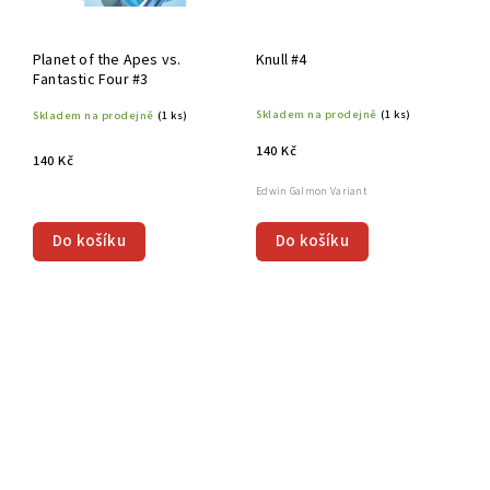
Planet of the Apes vs.
Knull #4
Fantastic Four #3
Skladem na prodejně
(1 ks)
Skladem na prodejně
(1 ks)
140 Kč
140 Kč
Edwin Galmon Variant
Do košíku
Do košíku