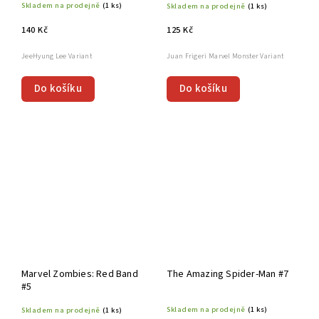
Skladem na prodejně
(1 ks)
Skladem na prodejně
(1 ks)
140 Kč
125 Kč
JeeHyung Lee Variant
Juan Frigeri Marvel Monster Variant
Do košíku
Do košíku
Marvel Zombies: Red Band
The Amazing Spider-Man #7
#5
Skladem na prodejně
(1 ks)
Skladem na prodejně
(1 ks)