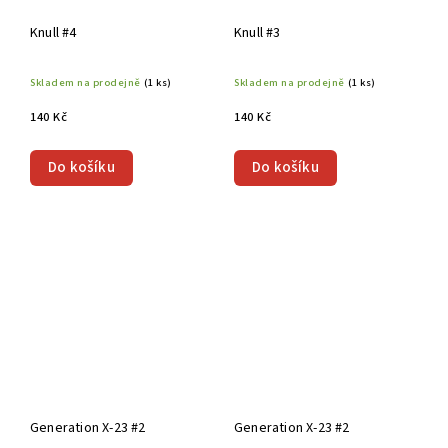
Knull #4
Knull #3
Skladem na prodejně
(1 ks)
Skladem na prodejně
(1 ks)
140 Kč
140 Kč
Do košíku
Do košíku
Generation X-23 #2
Generation X-23 #2