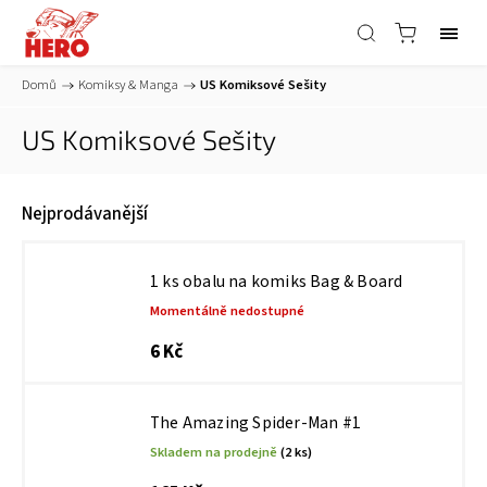
Domů
/
Komiksy & Manga
/
US Komiksové Sešity
US Komiksové Sešity
Nejprodávanější
1 ks obalu na komiks Bag & Board
Momentálně nedostupné
6 Kč
The Amazing Spider-Man #1
Skladem na prodejně
(2 ks)