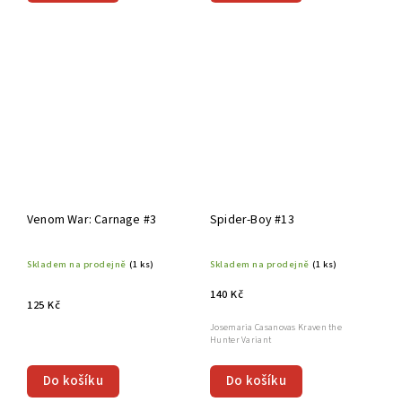
Venom War: Carnage #3
Spider-Boy #13
Skladem na prodejně
(1 ks)
Skladem na prodejně
(1 ks)
140 Kč
125 Kč
Josemaria Casanovas Kraven the
Hunter Variant
Do košíku
Do košíku