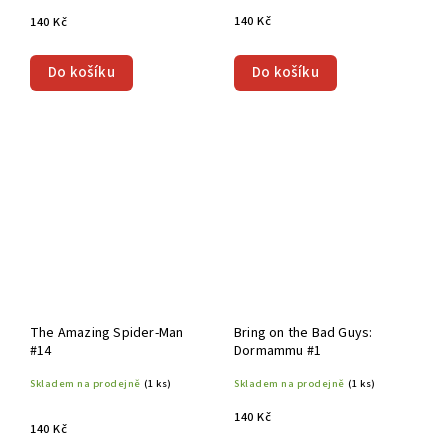
140 Kč
140 Kč
Do košíku
Do košíku
The Amazing Spider-Man
Bring on the Bad Guys:
#14
Dormammu #1
Skladem na prodejně
(1 ks)
Skladem na prodejně
(1 ks)
140 Kč
140 Kč