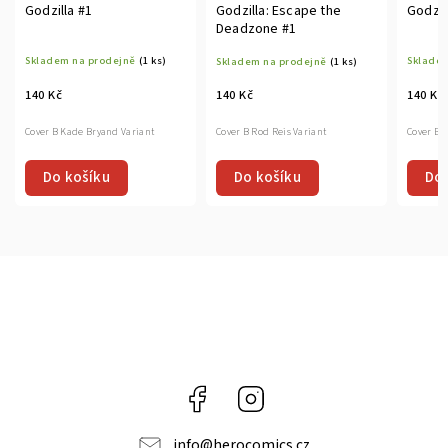
Godzilla #1
Godzilla: Escape the
Godzil
Deadzone #1
Skladem na prodejně
(1 ks)
Skladem
Skladem na prodejně
(1 ks)
140 Kč
140 Kč
140 Kč
Cover B Kade Bryand Variant
Cover B T
Cover B Rod Reis Variant
Do košíku
Do košíku
Do 
Facebook
Instagram
info
@
herocomics.cz