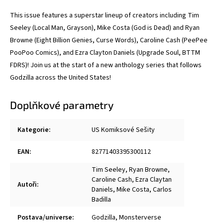
This issue features a superstar lineup of creators including Tim
Seeley (Local Man, Grayson), Mike Costa (God is Dead) and Ryan
Browne (Eight Billion Genies, Curse Words), Caroline Cash (PeePee
PooPoo Comics), and Ezra Clayton Daniels (Upgrade Soul, BTTM
FDRS)! Join us at the start of a new anthology series that follows
Godzilla across the United States!
Doplňkové parametry
Kategorie
:
US Komiksové Sešity
EAN
:
82771403395300112
Tim Seeley
,
Ryan Browne
,
Caroline Cash
,
Ezra Claytan
Autoři
:
Daniels
,
Mike Costa
,
Carlos
Badilla
Postava/universe
:
Godzilla
,
Monsterverse