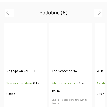
Podobné (8)
Previous
Next
King Spawn Vol. 5 TP
The Scorched #46
A Haun
Skladem na prodejně
(1 ks)
Skladem na prodejně
(1 ks)
Skladem
125 Kč
380 Kč
330 Kč
Cover B Francesco Mattina Wings
Variant