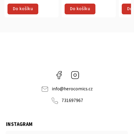
Do košíku
Do košíku
Do 
Facebook
Instagram
info
@
herocomics.cz
731697967
INSTAGRAM