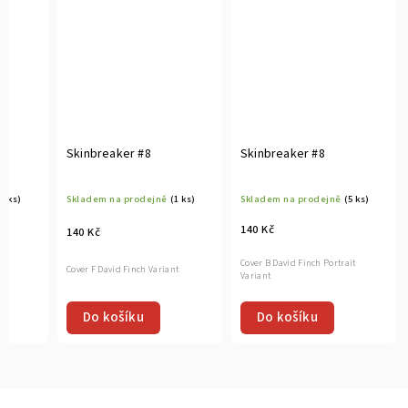
Skinbreaker #8
Skinbreaker #8
(4 ks)
Skladem na prodejně
(1 ks)
Skladem na prodejně
(5 ks)
140 Kč
140 Kč
Cover B David Finch Portrait
Cover F David Finch Variant
Variant
Do košíku
Do košíku