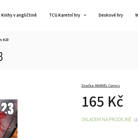
Knihy v angličtině
TCG Karetní hry
Deskové hry
W
n #23
3
Značka:
MARVEL Comics
165 Kč
SKLADEM NA PRODEJNĚ
(2