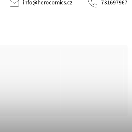
info
@
herocomics.cz
731697967