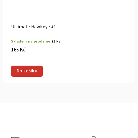
Ultimate Hawkeye #1
Skladem na prodejně
(1 ks)
165 Kč
LCSD 2025 Ejikure Variant
Do košíku