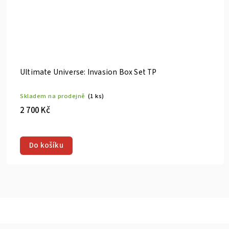
n Box Set TP
Ultimate Spider-Man #24
Skladem na prodejně
(3 ks)
180 Kč
Do košíku