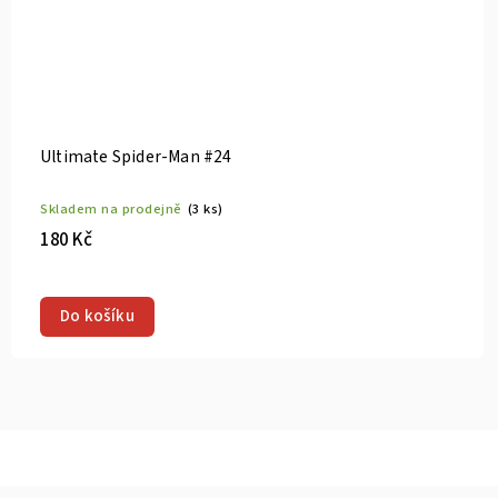
Ultimate Spider-Man #24
Skladem na prodejně
(2 ks)
180 Kč
Dike Ruan Villains Variant
Do košíku