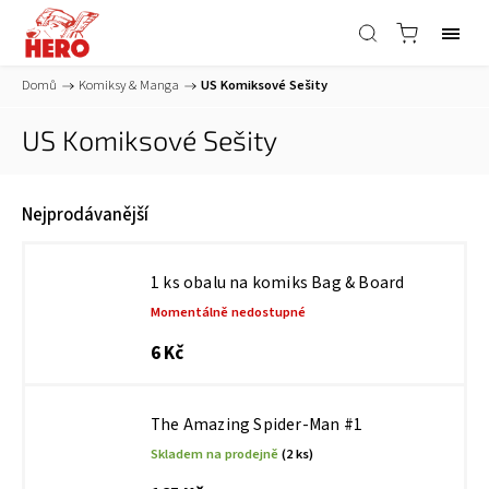
Domů
/
Komiksy & Manga
/
US Komiksové Sešity
US Komiksové Sešity
Nejprodávanější
1 ks obalu na komiks Bag & Board
Momentálně nedostupné
6 Kč
The Amazing Spider-Man #1
Skladem na prodejně
(2 ks)