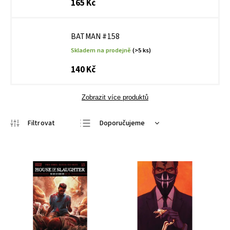
165 Kč
BATMAN #158
Skladem na prodejně
(>5 ks)
140 Kč
Zobrazit více produktů
Doporučujeme
Nejlevnější
Nejdražší
Nejprodávanější
Abecedně