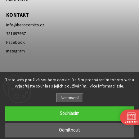
KONTAKT
info
@
herocomics.cz
731697967
Facebook
Instagram
Tento web používá soubory cookie. Dalším procházením tohoto webu
vyjadřujete souhlas s jejich používáním.. Více informací
zde
.
Nastavení
Souhlasím
Zobrazit
Copyright 2026
HERO Comics
. Všechna práva vyhrazena.
Odmítnout
Grafický návrh vytvořil a nakódoval
Shoptak.cz