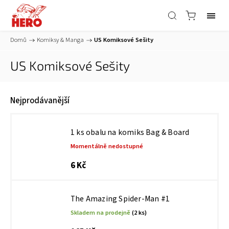
Domů
/
Komiksy & Manga
/
US Komiksové Sešity
US Komiksové Sešity
Nejprodávanější
1 ks obalu na komiks Bag & Board
Momentálně nedostupné
6 Kč
The Amazing Spider-Man #1
Skladem na prodejně
(2 ks)