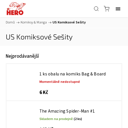
Domů
/
Komiksy & Manga
/
US Komiksové Sešity
US Komiksové Sešity
Nejprodávanější
1 ks obalu na komiks Bag & Board
Momentálně nedostupné
6 Kč
The Amazing Spider-Man #1
Skladem na prodejně
(2 ks)