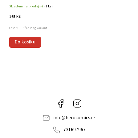
Skladem na prodejně
(1 ks)
165 Kč
Cover C Cliff Chiang Variant
Do košíku
Facebook
Instagram
info
@
herocomics.cz
731697967