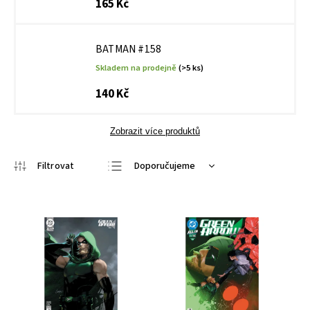
165 Kč
BATMAN #158
Skladem na prodejně
(>5 ks)
140 Kč
Zobrazit více produktů
Doporučujeme
Nejlevnější
Nejdražší
Nejprodávanější
Abecedně