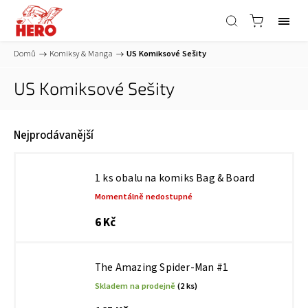
Domů
/
Komiksy & Manga
/
US Komiksové Sešity
US Komiksové Sešity
Nejprodávanější
1 ks obalu na komiks Bag & Board
Momentálně nedostupné
6 Kč
The Amazing Spider-Man #1
Skladem na prodejně
(2 ks)