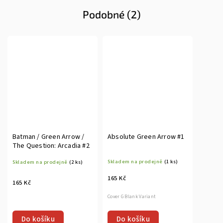
Podobné (2)
Batman / Green Arrow /
Absolute Green Arrow #1
The Question: Arcadia #2
Skladem na prodejně
(1 ks)
Skladem na prodejně
(2 ks)
165 Kč
165 Kč
Cover G Blank Variant
Do košíku
Do košíku