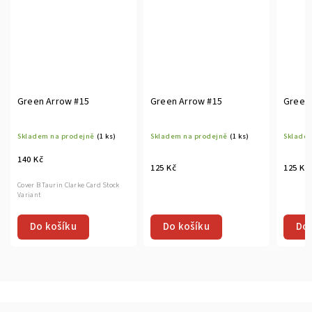
Green Arrow #15
Green Arrow #15
Green
Skladem na prodejně
(1 ks)
Skladem na prodejně
(1 ks)
Skladem
140 Kč
125 Kč
125 Kč
Cover B Taurin Clarke Card Stock
Variant
Do košíku
Do košíku
Do 