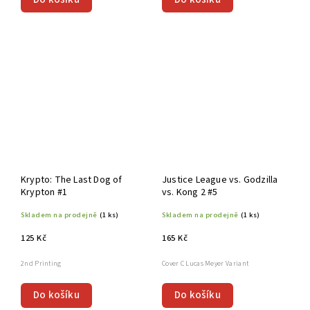
Krypto: The Last Dog of
Justice League vs. Godzilla
Krypton #1
vs. Kong 2 #5
Skladem na prodejně
(1 ks)
Skladem na prodejně
(1 ks)
125 Kč
165 Kč
2nd Printing
Cover C Lucas Meyer Variant
Do košíku
Do košíku