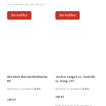
Cover B Werther Dell'Edera Variant
Do košíku
Do košíku
Absolute Martian Manhunter
Justice League vs. Godzilla
#9
vs. Kong 2 #7
Skladem na prodejně
(1 ks)
Skladem na prodejně
(1 ks)
165 Kč
140 Kč
Cover D Carmine Di Giandomenico