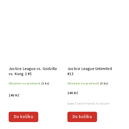
Justice League vs. Godzilla
Justice League Unlimited
vs. Kong 2 #5
#13
Skladem na prodejně
(1 ks)
Skladem na prodejně
(1 ks)
140 Kč
140 Kč
Cover C Leinil Francis Yu Variant
Do košíku
Do košíku