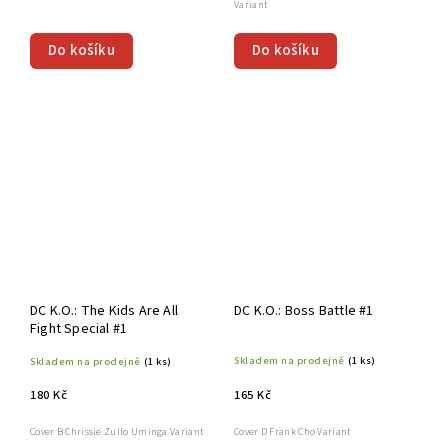
Variant
Do košíku
Do košíku
DC K.O.: The Kids Are All
DC K.O.: Boss Battle #1
Fight Special #1
Skladem na prodejně
(1 ks)
Skladem na prodejně
(1 ks)
165 Kč
180 Kč
Cover D Frank Cho Variant
Cover B Chrissie Zullo Uminga Variant