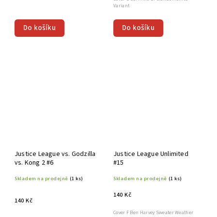
Variant
Do košíku
Do košíku
Justice League vs. Godzilla
Justice League Unlimited
vs. Kong 2 #6
#15
Skladem na prodejně
(1 ks)
Skladem na prodejně
(1 ks)
140 Kč
140 Kč
Cover F Ben Harvey Sweater Weather