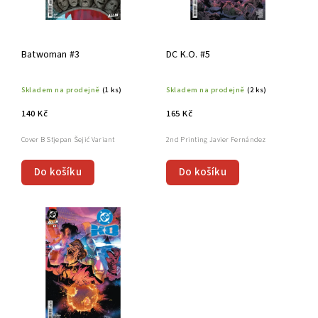
Batwoman #3
DC K.O. #5
Skladem na prodejně
(1 ks)
Skladem na prodejně
(2 ks)
140 Kč
165 Kč
Cover B Stjepan Šejić Variant
2nd Printing Javier Fernández
Do košíku
Do košíku