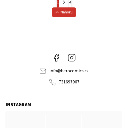
1
4
Nahoru
Facebook
Instagram
info
@
herocomics.cz
731697967
INSTAGRAM