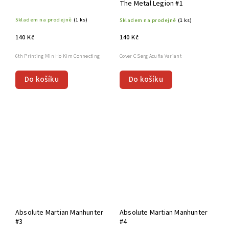
The Metal Legion #1
Skladem na prodejně
(1 ks)
Skladem na prodejně
(1 ks)
140 Kč
140 Kč
6th Printing Min Ho Kim Connecting
Cover C Serg Acuña Variant
Do košíku
Do košíku
Absolute Martian Manhunter
Absolute Martian Manhunter
#3
#4