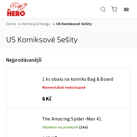
Domů
/
Komiksy & Manga
/
US Komiksové Sešity
US Komiksové Sešity
Nejprodávanější
1 ks obalu na komiks Bag & Board
Momentálně nedostupné
6 Kč
The Amazing Spider-Man #1
Skladem na prodejně
(2 ks)