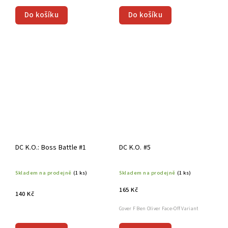
Do košíku
Do košíku
DC K.O.: Boss Battle #1
DC K.O. #5
Skladem na prodejně
(1 ks)
Skladem na prodejně
(1 ks)
165 Kč
140 Kč
Cover F Ben Oliver Face-Off Variant