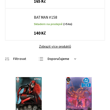
165 Kč
BATMAN #158
Skladem na prodejně
(>5 ks)
140 Kč
Zobrazit více produktů
Doporučujeme
Nejlevnější
Nejdražší
Nejprodávanější
Abecedně