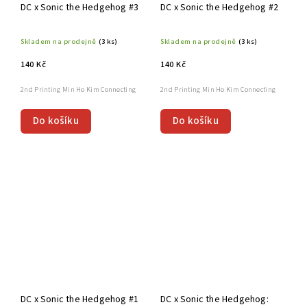
DC x Sonic the Hedgehog #3
DC x Sonic the Hedgehog #2
Skladem na prodejně
(3 ks)
Skladem na prodejně
(3 ks)
140 Kč
140 Kč
2nd Printing Min Ho Kim Connecting
2nd Printing Min Ho Kim Connecting
Do košíku
Do košíku
DC x Sonic the Hedgehog #1
DC x Sonic the Hedgehog: