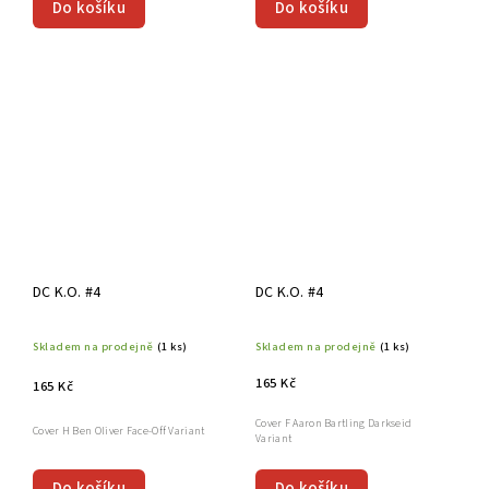
Do košíku
Do košíku
DC K.O. #4
DC K.O. #4
Skladem na prodejně
(1 ks)
Skladem na prodejně
(1 ks)
165 Kč
165 Kč
Cover F Aaron Bartling Darkseid
Cover H Ben Oliver Face-Off Variant
Variant
Do košíku
Do košíku