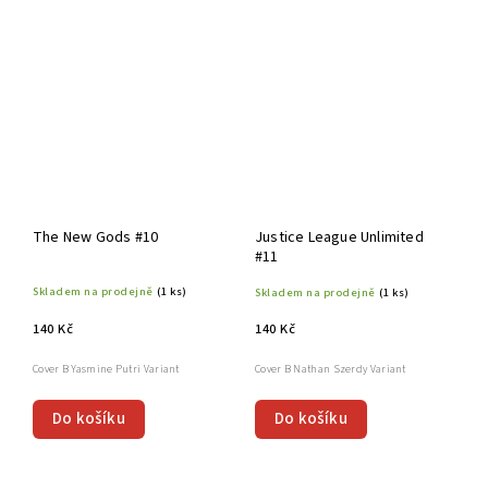
The New Gods #10
Justice League Unlimited
#11
Skladem na prodejně
(1 ks)
Skladem na prodejně
(1 ks)
140 Kč
140 Kč
Cover B Yasmine Putri Variant
Cover B Nathan Szerdy Variant
Do košíku
Do košíku