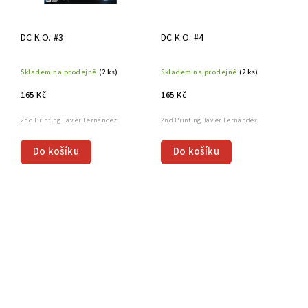
DC K.O. #3
DC K.O. #4
Skladem na prodejně
(2 ks)
Skladem na prodejně
(2 ks)
165 Kč
165 Kč
2nd Printing Javier Fernández
2nd Printing Javier Fernández
Do košíku
Do košíku