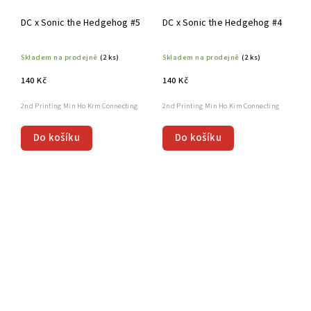
DC x Sonic the Hedgehog #5
DC x Sonic the Hedgehog #4
Skladem na prodejně
(2 ks)
Skladem na prodejně
(2 ks)
140 Kč
140 Kč
2nd Printing Min Ho Kim Connecting
2nd Printing Min Ho Kim Connecting
Do košíku
Do košíku