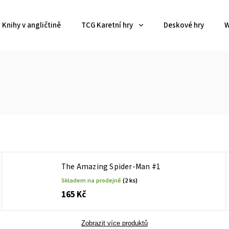
Knihy v angličtině
TCG Karetní hry
Deskové hry
W
The Amazing Spider-Man #1
Skladem na prodejně
(2 ks)
165 Kč
Zobrazit více produktů