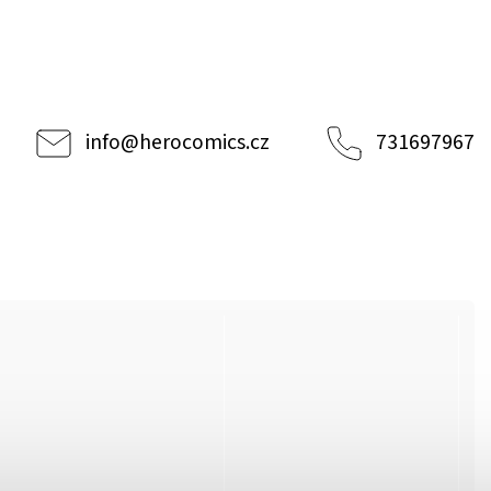
info
@
herocomics.cz
731697967