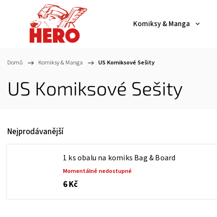
Komiksy & Manga
Domů
/
Komiksy & Manga
/
US Komiksové Sešity
US Komiksové Sešity
Nejprodávanější
1 ks obalu na komiks Bag & Board
Momentálně nedostupné
6 Kč