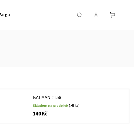
argaming
HERO Game Space
HERO Bodový systém
BATMAN #158
Skladem na prodejně
(>5 ks)
140 Kč