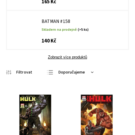
165 Kč
BATMAN #158
Skladem na prodejně
(>5 ks)
140 Kč
Zobrazit více produktů
Doporučujeme
Nejlevnější
Nejdražší
Nejprodávanější
Abecedně