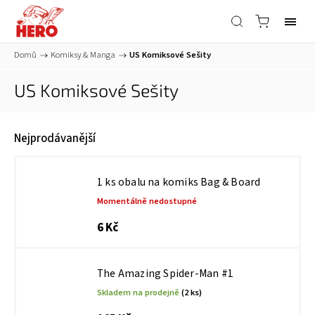
Domů
/
Komiksy & Manga
/
US Komiksové Sešity
US Komiksové Sešity
Nejprodávanější
1 ks obalu na komiks Bag & Board
Momentálně nedostupné
6 Kč
The Amazing Spider-Man #1
Skladem na prodejně
(2 ks)