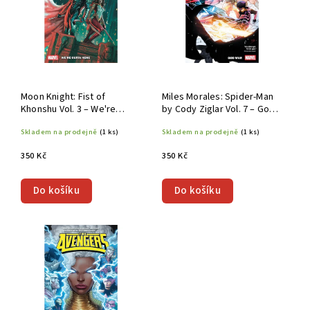
Moon Knight: Fist of
Miles Morales: Spider-Man
Khonshu Vol. 3 – We're
by Cody Ziglar Vol. 7 – God
Outta Here TP
War TP
Skladem na prodejně
(1 ks)
Skladem na prodejně
(1 ks)
350 Kč
350 Kč
Do košíku
Do košíku