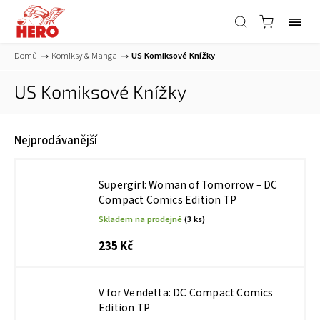
Domů
/
Komiksy & Manga
/
US Komiksové Knížky
US Komiksové Knížky
Nejprodávanější
Supergirl: Woman of Tomorrow – DC
Compact Comics Edition TP
Skladem na prodejně
(3 ks)
235 Kč
V for Vendetta: DC Compact Comics
Edition TP