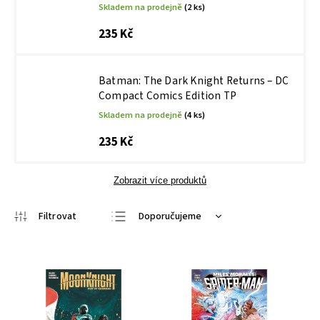
Skladem na prodejně
(2 ks)
235 Kč
Batman: The Dark Knight Returns – DC
Compact Comics Edition TP
Skladem na prodejně
(4 ks)
235 Kč
Zobrazit více produktů
Doporučujeme
Nejlevnější
Nejdražší
Nejprodávanější
Abecedně