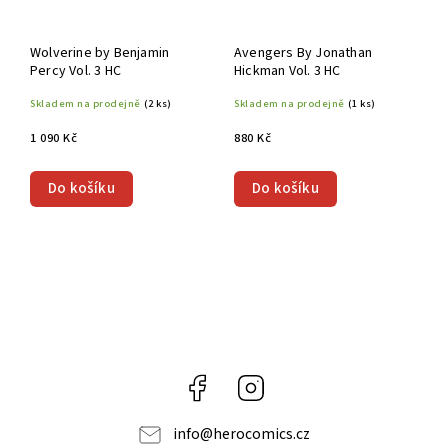
Wolverine by Benjamin
Avengers By Jonathan
Percy Vol. 3 HC
Hickman Vol. 3 HC
Skladem na prodejně
(2 ks)
Skladem na prodejně
(1 ks)
1 090 Kč
880 Kč
Do košíku
Do košíku
Facebook
Instagram
info
@
herocomics.cz