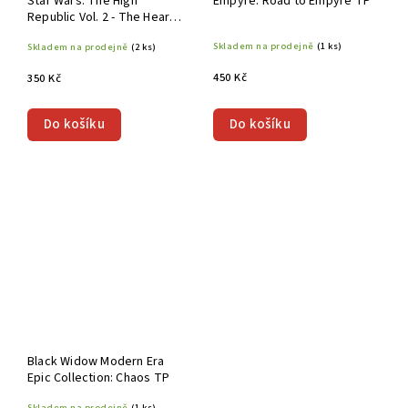
Star Wars: The High
Empyre: Road to Empyre TP
Republic Vol. 2 - The Heart
of Drengir TP
Skladem na prodejně
(1 ks)
Skladem na prodejně
(2 ks)
450 Kč
350 Kč
Do košíku
Do košíku
Black Widow Modern Era
Epic Collection: Chaos TP
Skladem na prodejně
(1 ks)