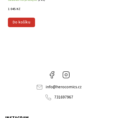
1 045 Kč
Do košíku
Facebook
Instagram
info
@
herocomics.cz
731697967