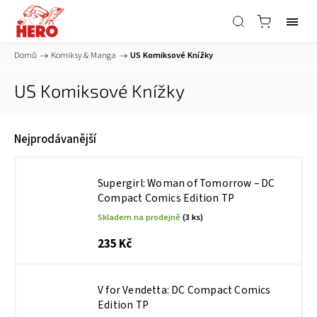
Domů
/
Komiksy & Manga
/
US Komiksové Knížky
US Komiksové Knížky
Nejprodávanější
Supergirl: Woman of Tomorrow – DC
Compact Comics Edition TP
Skladem na prodejně
(3 ks)
235 Kč
V for Vendetta: DC Compact Comics
Edition TP