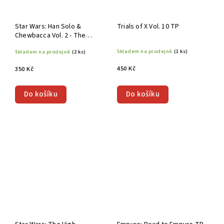
Star Wars: Han Solo &
Trials of X Vol. 10 TP
Chewbacca Vol. 2 - The
Crystal Run Part 2 TP
Skladem na prodejně
(1 ks)
Skladem na prodejně
(2 ks)
450 Kč
350 Kč
Do košíku
Do košíku