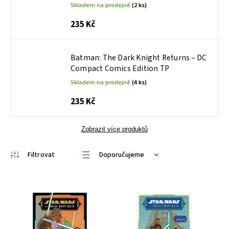
Skladem na prodejně
(2 ks)
235 Kč
Batman: The Dark Knight Returns – DC
Compact Comics Edition TP
Skladem na prodejně
(4 ks)
235 Kč
Zobrazit více produktů
Doporučujeme
Nejlevnější
Nejdražší
Nejprodávanější
Abecedně