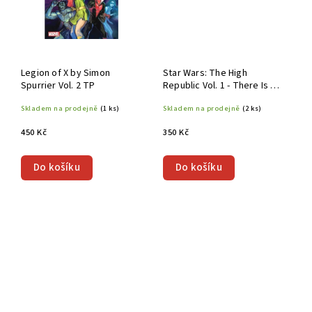
Legion of X by Simon
Star Wars: The High
Spurrier Vol. 2 TP
Republic Vol. 1 - There Is No
Fear TP
Skladem na prodejně
(1 ks)
Skladem na prodejně
(2 ks)
450 Kč
350 Kč
Do košíku
Do košíku