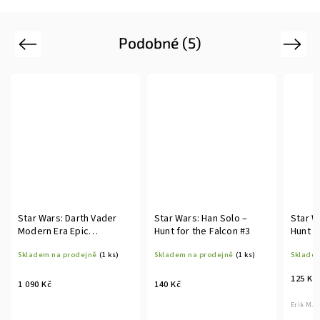
Podobné (5)
Previous
Next
Star Wars: Darth Vader
Star Wars: Han Solo –
Star W
Modern Era Epic
Hunt for the Falcon #3
Hunt f
Collection – Vader Down
Skladem na prodejně
(1 ks)
Skladem na prodejně
(1 ks)
Skladem
TP
125 Kč
1 090 Kč
140 Kč
Erik M. G