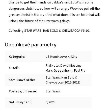
chance to get their hands on Jabba’s urn. But it’s in some
dangerous clutches, so how will an angry Wookiee pull off the
greatest heist in history? And what does this urn hold that will
unlock the future of the Star Wars galaxy?
Collecting STAR WARS: HAN SOLO & CHEWBACCA #6-10.
Doplňkové parametry
Kategorie
:
US Komiksové Knížky
Phil Noto
,
David Messina
,
Autoři
:
Marc Guggenheim
,
Paul Fry
Star Wars: Han Solo &
Komiksová série
:
Chewbacca (2022-2023)
Postava/universe
:
Star Wars
Datum vydání
:
6/2023