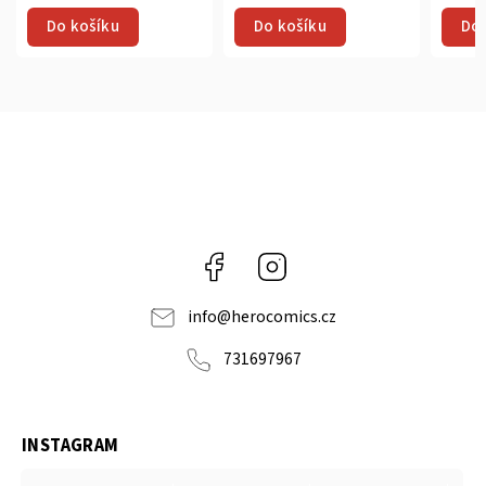
Do 
Do košíku
Do košíku
Facebook
Instagram
info
@
herocomics.cz
731697967
INSTAGRAM