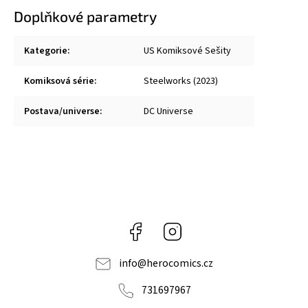
Doplňkové parametry
Kategorie
:
US Komiksové Sešity
Komiksová série
:
Steelworks (2023)
Postava/universe
:
DC Universe
Facebook
Instagram
info
@
herocomics.cz
731697967