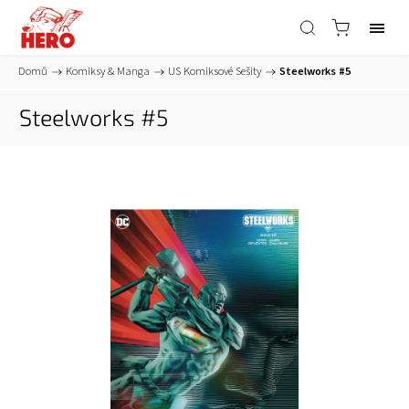
Domů
/
Komiksy & Manga
/
US Komiksové Sešity
/
Steelworks #5
Steelworks #5