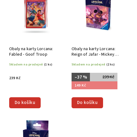
Abecedně
Obaly na karty Lorcana:
Obaly na karty Lorcana:
Fabled - Goof Troop
Reign of Jafar - Mickey
Mouse - Wayward Sorcerer
Skladem na prodejně
(1 ks)
Skladem na prodejně
(2 ks)
–37 %
239 Kč
239 Kč
149 Kč
Do košíku
Do košíku