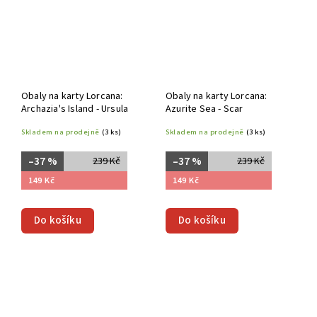
Obaly na karty Lorcana:
Obaly na karty Lorcana:
Archazia's Island - Ursula
Azurite Sea - Scar
Skladem na prodejně
(3 ks)
Skladem na prodejně
(3 ks)
–37 %
–37 %
239 Kč
239 Kč
149 Kč
149 Kč
Do košíku
Do košíku