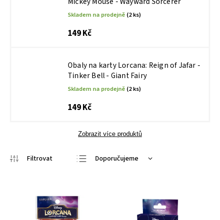
Mickey Mouse - Wayward Sorcerer
Skladem na prodejně
(2 ks)
149 Kč
Obaly na karty Lorcana: Reign of Jafar -
Tinker Bell - Giant Fairy
Skladem na prodejně
(2 ks)
149 Kč
Zobrazit více produktů
Doporučujeme
Nejlevnější
Nejdražší
Nejprodávanější