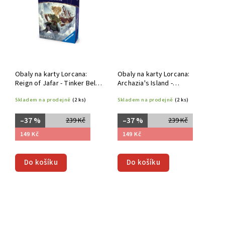
Obaly na karty Lorcana:
Obaly na karty Lorcana:
Reign of Jafar - Tinker Bell -
Archazia's Island -
Giant Fairy
Cinderella
Skladem na prodejně
(2 ks)
Skladem na prodejně
(2 ks)
–37 %
–37 %
239 Kč
239 Kč
149 Kč
149 Kč
Do košíku
Do košíku