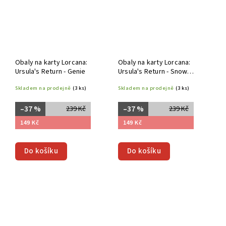
Obaly na karty Lorcana:
Obaly na karty Lorcana:
Ursula's Return - Genie
Ursula's Return - Snow
White
Skladem na prodejně
(3 ks)
Skladem na prodejně
(3 ks)
–37 %
–37 %
239 Kč
239 Kč
149 Kč
149 Kč
Do košíku
Do košíku