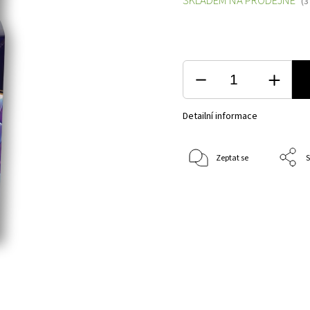
SKLADEM NA PRODEJNĚ
(3
Detailní informace
Zeptat se
S