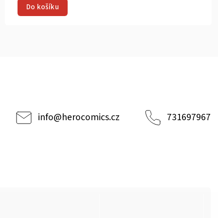
Do košíku
info
@
herocomics.cz
731697967