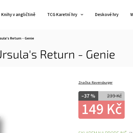
Knihy v angličtině
TCG Karetní hry
Deskové hry
W
sula's Return - Genie
Ursula's Return - Genie
Značka:
Ravensburger
–37 %
239 Kč
149 Kč