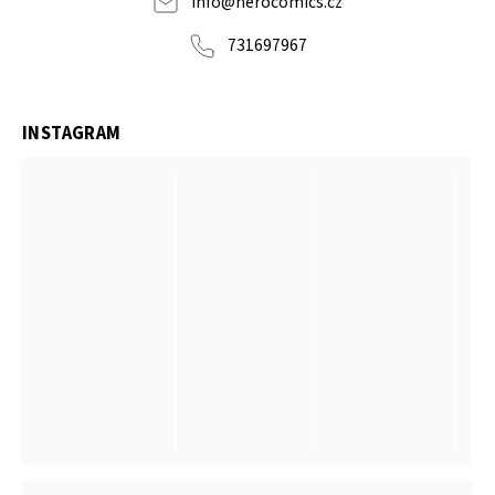
info
@
herocomics.cz
731697967
INSTAGRAM