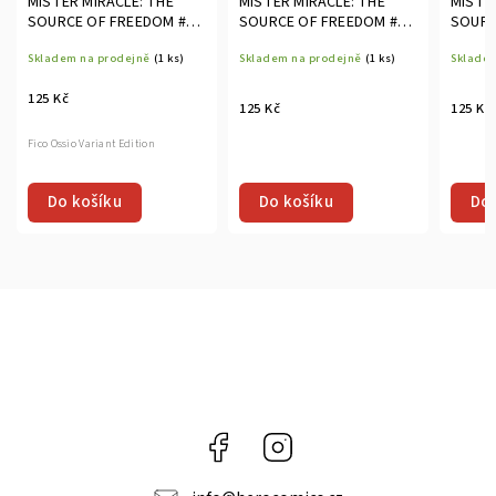
MISTER MIRACLE: THE
MISTER MIRACLE: THE
MISTE
SOURCE OF FREEDOM #2
SOURCE OF FREEDOM #2
SOURC
(OF 6)
(OF 6)
(OF 6)
Skladem na prodejně
(1 ks)
Skladem na prodejně
(1 ks)
Skladem
125 Kč
125 Kč
125 Kč
Fico Ossio Variant Edition
Do košíku
Do košíku
Do 
Facebook
Instagram