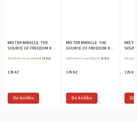
MISTER MIRACLE: THE
MISTER MIRACLE: THE
MISTE
SOURCE OF FREEDOM #2
SOURCE OF FREEDOM #3
SOURC
(OF 6)
(OF 6)
(OF 6)
Skladem na prodejně
(1 ks)
Skladem na prodejně
(1 ks)
Skladem
125 Kč
125 Kč
125 Kč
Do košíku
Do košíku
Do 