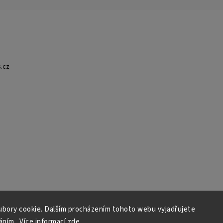
.cz
bory cookie. Dalším procházením tohoto webu vyjadřujete
áním.. Více informací
zde
.