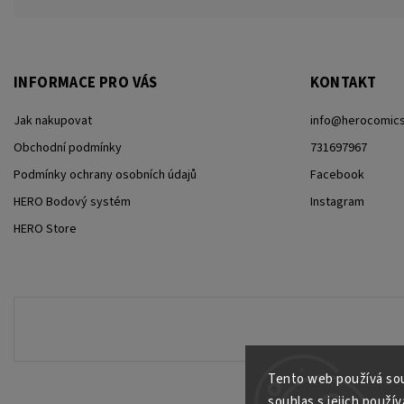
INFORMACE PRO VÁS
KONTAKT
Jak nakupovat
info
@
herocomics
Obchodní podmínky
731697967
Podmínky ochrany osobních údajů
Facebook
HERO Bodový systém
Instagram
HERO Store
Tento web používá sou
souhlas s jejich použív