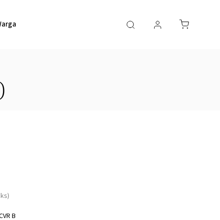
argaming
HERO Game Space
HERO Bodový systém
)
 ks)
 CVR B