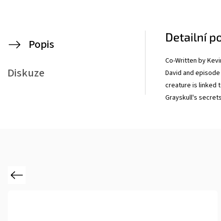
Detailní p
Popis
Co-Written by Kevi
Diskuze
David and episode 
creature is linked 
Grayskull's secrets
Previous