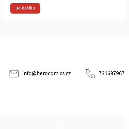
Do košíku
info
@
herocomics.cz
731697967