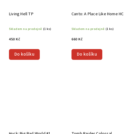
Living Hell TP
Canto: A Place Like Home HC
Skladem na prodejně
(1 ks)
Skladem na prodejně
(1 ks)
450 Kč
660 Kč
Do košíku
Do košíku
Huck: Big Bad World #1
Tomb Raider Colossal