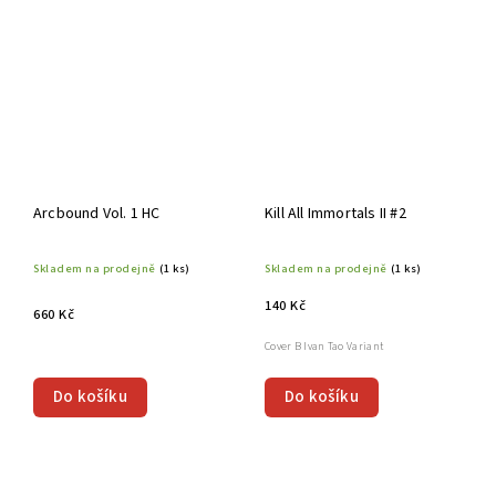
Arcbound Vol. 1 HC
Kill All Immortals II #2
Skladem na prodejně
(1 ks)
Skladem na prodejně
(1 ks)
140 Kč
660 Kč
Cover B Ivan Tao Variant
Do košíku
Do košíku