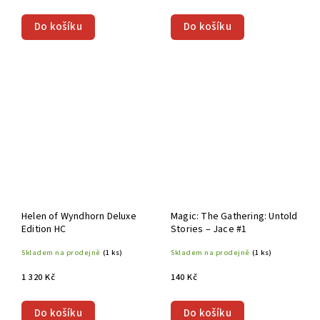
Do košíku
Do košíku
Helen of Wyndhorn Deluxe
Magic: The Gathering: Untold
Edition HC
Stories – Jace #1
Skladem na prodejně
(1 ks)
Skladem na prodejně
(1 ks)
1 320 Kč
140 Kč
Do košíku
Do košíku