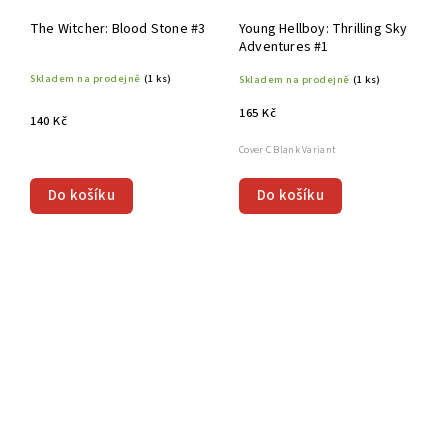
The Witcher: Blood Stone #3
Young Hellboy: Thrilling Sky
Adventures #1
Skladem na prodejně
(1 ks)
Skladem na prodejně
(1 ks)
165 Kč
140 Kč
Cover C Blank Variant
Do košíku
Do košíku