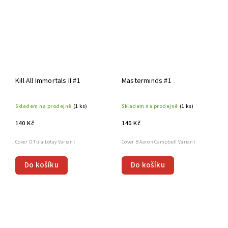
Kill All Immortals II #1
Masterminds #1
Skladem na prodejně
(1 ks)
Skladem na prodejně
(1 ks)
140 Kč
140 Kč
Cover D Tula Lotay Variant
Cover B Aaron Campbell Variant
Do košíku
Do košíku