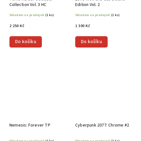
Collection Vol. 3 HC
Edition Vol. 2
Skladem na prodejně
(1 ks)
Skladem na prodejně
(1 ks)
2 250 Kč
1 300 Kč
Do košíku
Do košíku
Nemesis: Forever TP
Cyberpunk 2077: Chrome #2
Skladem na prodejně
(1 ks)
Skladem na prodejně
(1 ks)