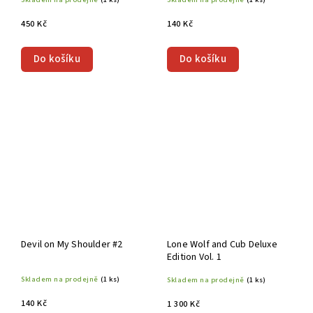
450 Kč
140 Kč
Do košíku
Do košíku
Devil on My Shoulder #2
Lone Wolf and Cub Deluxe
Edition Vol. 1
Skladem na prodejně
(1 ks)
Skladem na prodejně
(1 ks)
140 Kč
1 300 Kč