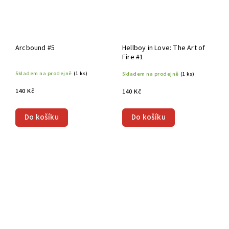
Arcbound #5
Hellboy in Love: The Art of
Fire #1
Skladem na prodejně
(1 ks)
Skladem na prodejně
(1 ks)
140 Kč
140 Kč
Do košíku
Do košíku