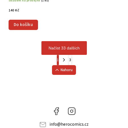
Skladem na prodejně
(1 ks)
140 Kč
Do košíku
Načíst 33 dalších
1
3
Nahoru
Facebook
Instagram
info
@
herocomics.cz