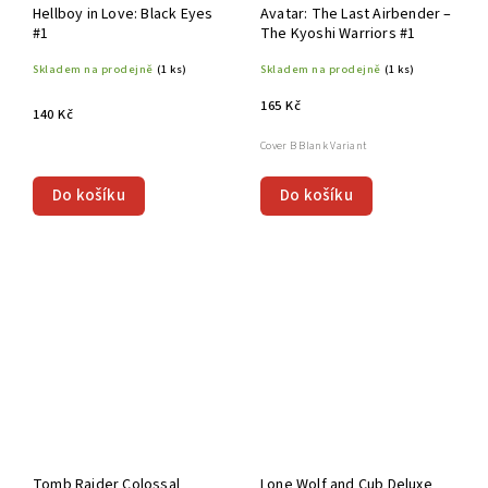
Hellboy in Love: Black Eyes
Avatar: The Last Airbender –
#1
The Kyoshi Warriors #1
Skladem na prodejně
(1 ks)
Skladem na prodejně
(1 ks)
165 Kč
140 Kč
Cover B Blank Variant
Do košíku
Do košíku
Tomb Raider Colossal
Lone Wolf and Cub Deluxe