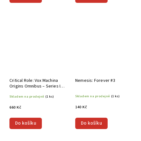
Critical Role: Vox Machina
Nemesis: Forever #3
Origins Omnibus – Series I
and II TP
Skladem na prodejně
(1 ks)
Skladem na prodejně
(1 ks)
140 Kč
660 Kč
Do košíku
Do košíku