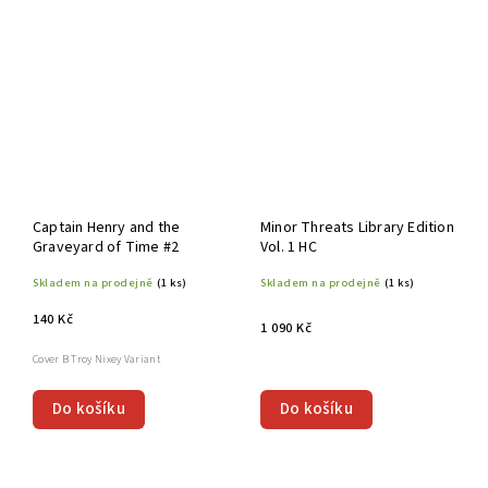
Captain Henry and the
Minor Threats Library Edition
Graveyard of Time #2
Vol. 1 HC
Skladem na prodejně
(1 ks)
Skladem na prodejně
(1 ks)
140 Kč
1 090 Kč
Cover B Troy Nixey Variant
Do košíku
Do košíku