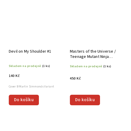
Devil on My Shoulder #1
Masters of the Universe /
Teenage Mutant Ninja
Turtles: Turtles of Grayskull
Skladem na prodejně
(1 ks)
Skladem na prodejně
(1 ks)
TP
140 Kč
450 Kč
Cover B Martin Simmonds Variant
Do košíku
Do košíku