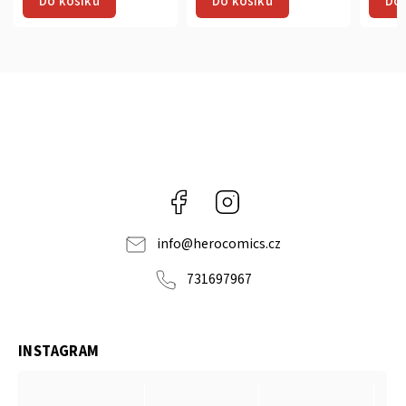
Do košíku
Do košíku
Do 
Facebook
Instagram
info
@
herocomics.cz
731697967
INSTAGRAM