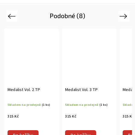
Podobné (8)
Previous
Next
Medalist Vol. 2 TP
Medalist Vol. 3 TP
Medali
Skladem na prodejně
(1 ks)
Skladem na prodejně
(1 ks)
Skladem
315 Kč
315 Kč
315 Kč