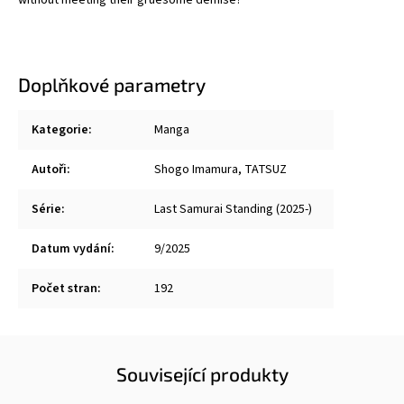
without meeting their gruesome demise?
Doplňkové parametry
Kategorie
:
Manga
Autoři
:
Shogo Imamura
,
TATSUZ
Série
:
Last Samurai Standing (2025-)
Datum vydání
:
9/2025
Počet stran
:
192
Související produkty