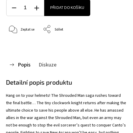
PŘIDAT DO KOŠÍKU
Zeptat se
Sdílet
Popis
Diskuze
Detailní popis produktu
Hang on to your helmets! The Shrouded Man saga rushes toward
the final battle… The tiny clockwork knight returns after making the
ultimate choice to save his people above all else. He has amassed
allies in the war against the Shrouded Man, but even an army may
not be enough to stop the evil sorcerer’s quest to conquer Canto’s
people. Fighting to save New Arcana won’t be easy, but nothing