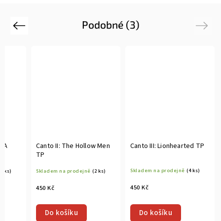
Podobné (3)
Previous
Next
d A
Canto II: The Hollow Men
Canto III: Lionhearted TP
TP
Skladem na prodejně
(4 ks)
(1 ks)
Skladem na prodejně
(2 ks)
450 Kč
450 Kč
Do košíku
Do košíku