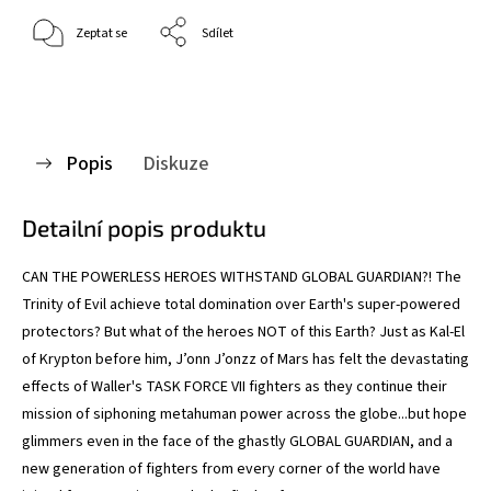
Zeptat se
Sdílet
Popis
Diskuze
Detailní popis produktu
CAN THE POWERLESS HEROES WITHSTAND GLOBAL GUARDIAN?! The
Trinity of Evil achieve total domination over Earth's super-powered
protectors? But what of the heroes NOT of this Earth? Just as Kal-El
of Krypton before him, J’onn J’onzz of Mars has felt the devastating
effects of Waller's TASK FORCE VII fighters as they continue their
mission of siphoning metahuman power across the globe...but hope
glimmers even in the face of the ghastly GLOBAL GUARDIAN, and a
new generation of fighters from every corner of the world have