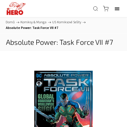
Domů
/
Komiksy & Manga
/
US Komiksové Sešity
/
Absolute Power: Task Force VII #7
Absolute Power: Task Force VII #7