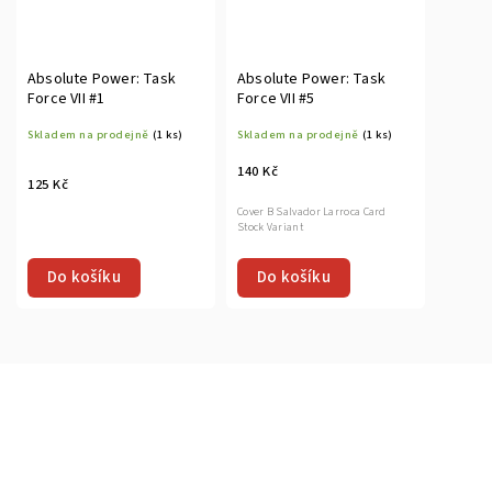
Absolute Power: Task
Absolute Power: Task
Force VII #1
Force VII #5
Skladem na prodejně
(1 ks)
Skladem na prodejně
(1 ks)
140 Kč
125 Kč
Cover B Salvador Larroca Card
Stock Variant
Do košíku
Do košíku