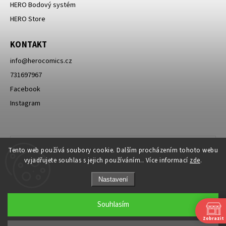
HERO Bodový systém
HERO Store
KONTAKT
info
@
herocomics.cz
731697967
Facebook
Instagram
Tento web používá soubory cookie. Dalším procházením tohoto webu
vyjadřujete souhlas s jejich používáním.. Více informací
zde
.
Nastavení
Souhlasím
Zobrazit
Copyright 2026
HERO Comics
. Všechna práva vyhrazena.