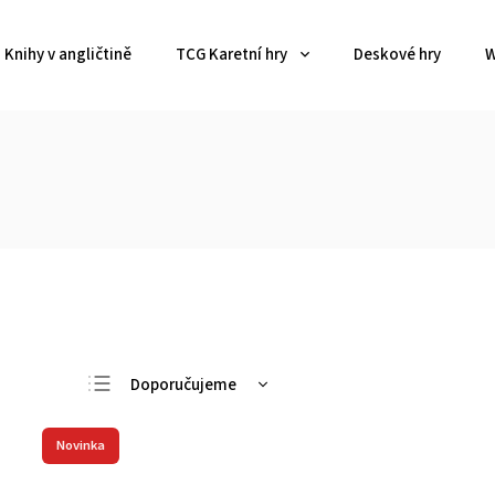
Knihy v angličtině
TCG Karetní hry
Deskové hry
W
Doporučujeme
Nejlevnější
Novinka
Nejdražší
Nejprodávanější