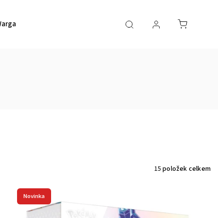
argaming
HERO Game Space
HERO Bodový systém
15
položek celkem
Novinka