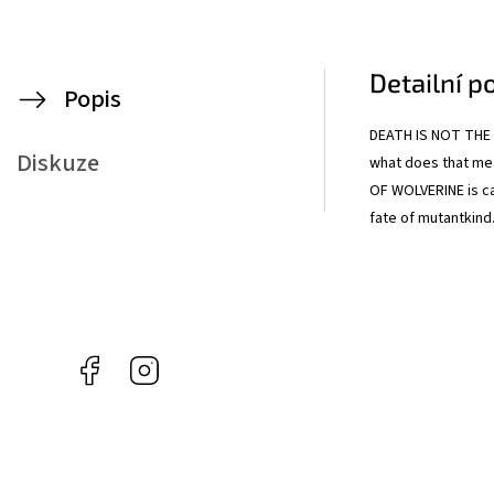
Detailní p
Popis
DEATH IS NOT THE E
Diskuze
what does that mea
OF WOLVERINE is can
fate of mutantkind
Facebook
Instagram