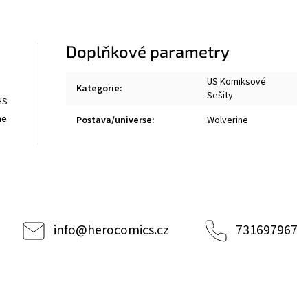
Doplňkové parametry
US Komiksové
Kategorie
:
Sešity
HS
he
Postava/universe
:
Wolverine
info
@
herocomics.cz
731697967