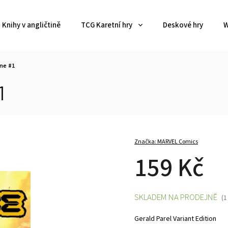
Knihy v angličtině
TCG Karetní hry
Deskové hry
W
ne #1
1
Značka:
MARVEL Comics
159 Kč
SKLADEM NA PRODEJNĚ
(1
Gerald Parel Variant Edition