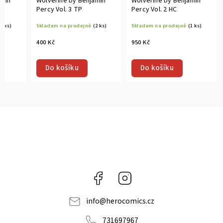
amin
Wolverine by Benjamin
Wolverine by Benjamin
Percy Vol. 3 TP
Percy Vol. 2 HC
(1 ks)
Skladem na prodejně
(2 ks)
Skladem na prodejně
(1 ks)
400 Kč
950 Kč
Do košíku
Do košíku
Facebook
Instagram
info
@
herocomics.cz
731697967