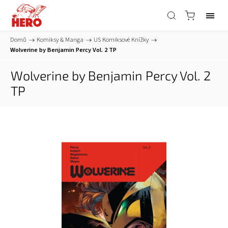
Domů
/
Komiksy & Manga
/
US Komiksové Knížky
/
Wolverine by Benjamin Percy Vol. 2 TP
Wolverine by Benjamin Percy Vol. 2
TP