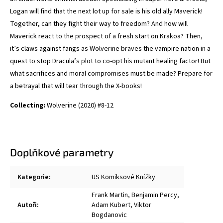
Logan will find that the next lot up for sale is his old ally Maverick!
Together, can they fight their way to freedom? And how will
Maverick react to the prospect of a fresh start on Krakoa? Then,
it’s claws against fangs as Wolverine braves the vampire nation in a
quest to stop Dracula’s plot to co-opt his mutant healing factor! But
what sacrifices and moral compromises must be made? Prepare for
a betrayal that will tear through the X-books!
Collecting:
Wolverine (2020) #8-12
Doplňkové parametry
Kategorie
:
US Komiksové Knížky
Frank Martin
,
Benjamin Percy
,
Autoři
:
Adam Kubert
,
Viktor
Bogdanovic