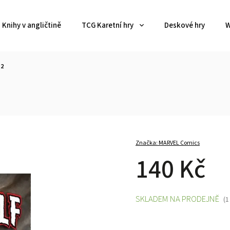
Knihy v angličtině
TCG Karetní hry
Deskové hry
W
#2
Značka:
MARVEL Comics
140 Kč
SKLADEM NA PRODEJNĚ
(1