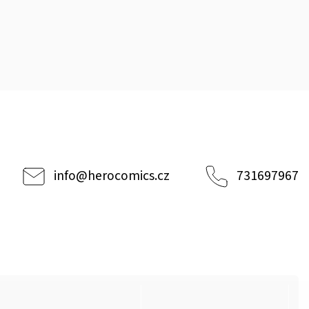
info
@
herocomics.cz
731697967