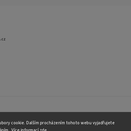
.cz
bory cookie. Dalším procházením tohoto webu vyjadřujete
áním.. Více informací
zde
.