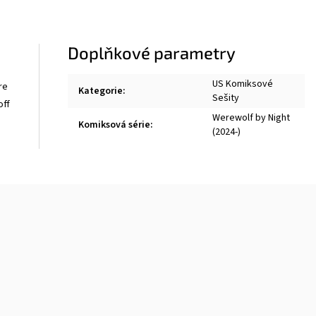
Doplňkové parametry
US Komiksové
re
Kategorie
:
Sešity
off
Werewolf by Night
Komiksová série
:
(2024-)