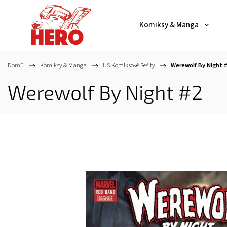
Komiksy & Manga
Domů
/
Komiksy & Manga
/
US Komiksové Sešity
/
Werewolf By Night 
Werewolf By Night #2