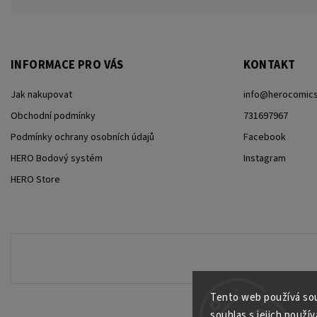
INFORMACE PRO VÁS
KONTAKT
Jak nakupovat
info
@
herocomics
Obchodní podmínky
731697967
Podmínky ochrany osobních údajů
Facebook
HERO Bodový systém
Instagram
HERO Store
Tento web používá sou
souhlas s jejich použív