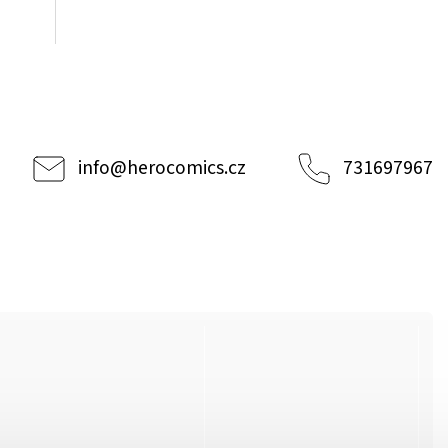
info
@
herocomics.cz
731697967