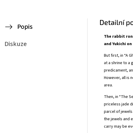
Detailní p
Popis
The rabbit ron
Diskuze
and Yukichi on 
But first, in “A
at a shrine to a
predicament, an
However, all is 
area.
Then, in “The Se
priceless jade d
parcel of jewels
the jewels and e
carry may be eve