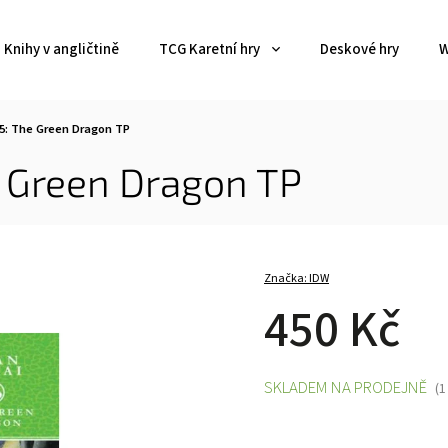
Knihy v angličtině
TCG Karetní hry
Deskové hry
W
 5: The Green Dragon TP
e Green Dragon TP
Značka:
IDW
450 Kč
SKLADEM NA PRODEJNĚ
(1