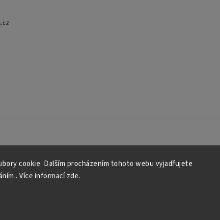
.cz
bory cookie. Dalším procházením tohoto webu vyjadřujete
áním.. Více informací
zde
.
Copyright 2026
HERO Comics
. Všechna práva vyhrazena.
Grafický návrh vytvořil a nakódoval
Shoptak.cz