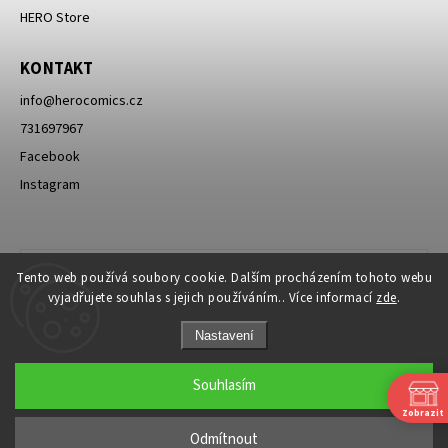
HERO Store
KONTAKT
info
@
herocomics.cz
731697967
Facebook
Instagram
Tento web používá soubory cookie. Dalším procházením tohoto webu
vyjadřujete souhlas s jejich používáním.. Více informací
zde
.
Nastavení
Souhlasím
Zobrazit
Copyright 2026
HERO Comics
. Všechna práva vyhrazena.
Odmítnout