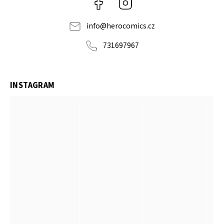
Facebook
Instagram
info
@
herocomics.cz
731697967
INSTAGRAM