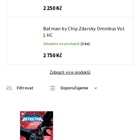
2 250 Kč
Batman by Chip Zdarsky Omnibus Vol.
1 HC
Skladem na prodejně
(1 ks)
2 750 Kč
Zobrazit více produktů
Doporučujeme
Nejlevnější
Nejdražší
Nejprodávanější
Abecedně