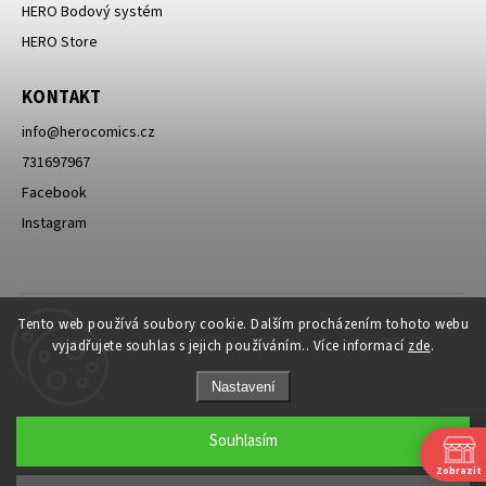
HERO Bodový systém
HERO Store
KONTAKT
info
@
herocomics.cz
731697967
Facebook
Instagram
Tento web používá soubory cookie. Dalším procházením tohoto webu
vyjadřujete souhlas s jejich používáním.. Více informací
zde
.
Nastavení
Souhlasím
Zobrazit
Copyright 2026
HERO Comics
. Všechna práva vyhrazena.