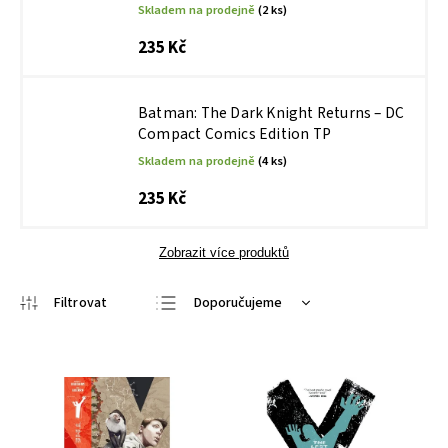
Skladem na prodejně
(2 ks)
235 Kč
Batman: The Dark Knight Returns – DC
Compact Comics Edition TP
Skladem na prodejně
(4 ks)
235 Kč
Zobrazit více produktů
Doporučujeme
Nejlevnější
Nejdražší
Nejprodávanější
Abecedně