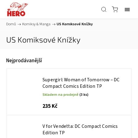
Domů
/
Komiksy & Manga
/
US Komiksové Knížky
US Komiksové Knížky
Nejprodávanější
Supergirl: Woman of Tomorrow – DC
Compact Comics Edition TP
Skladem na prodejně
(3 ks)
235 Kč
V for Vendetta: DC Compact Comics
Edition TP