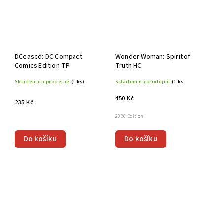
DCeased: DC Compact
Wonder Woman: Spirit of
Comics Edition TP
Truth HC
Skladem na prodejně
(1 ks)
Skladem na prodejně
(1 ks)
450 Kč
235 Kč
2026 Edition
Do košíku
Do košíku