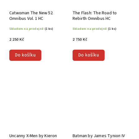
Catwoman The New 52
The Flash: The Road to
Omnibus Vol. 1 HC
Rebirth Omnibus HC
Skladem na prodejně
(1 ks)
Skladem na prodejně
(1 ks)
2 250 Kč
2 750 Kč
Do košíku
Do košíku
Uncanny X-Men by Kieron
Batman by James Tynion IV