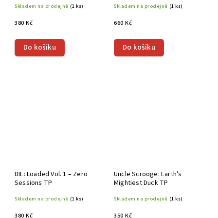
Skladem na prodejně
(1 ks)
Skladem na prodejně
(1 ks)
380 Kč
660 Kč
Do košíku
Do košíku
DIE: Loaded Vol. 1 – Zero
Uncle Scrooge: Earth's
Sessions TP
Mightiest Duck TP
Skladem na prodejně
(1 ks)
Skladem na prodejně
(1 ks)
380 Kč
350 Kč