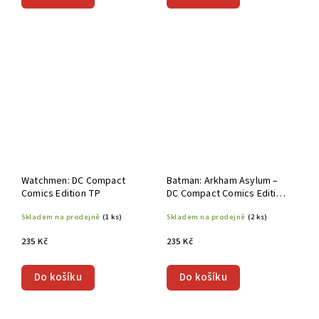
Watchmen: DC Compact
Batman: Arkham Asylum –
Comics Edition TP
DC Compact Comics Edition
TP
Skladem na prodejně
(1 ks)
Skladem na prodejně
(2 ks)
235 Kč
235 Kč
Do košíku
Do košíku