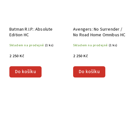
Batman R.I.P.: Absolute
Avengers: No Surrender /
Edition HC
No Road Home Omnibus HC
Skladem na prodejně
(1 ks)
Skladem na prodejně
(1 ks)
2 250 Kč
2 250 Kč
Do košíku
Do košíku