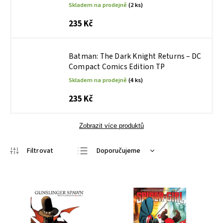
Skladem na prodejně
(2 ks)
235 Kč
Batman: The Dark Knight Returns – DC
Compact Comics Edition TP
Skladem na prodejně
(4 ks)
235 Kč
Zobrazit více produktů
Doporučujeme
Nejlevnější
Nejdražší
Nejprodávanější
Abecedně