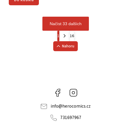
Načíst 33 dalších
1
16
Nahoru
Facebook
Instagram
info
@
herocomics.cz
731697967