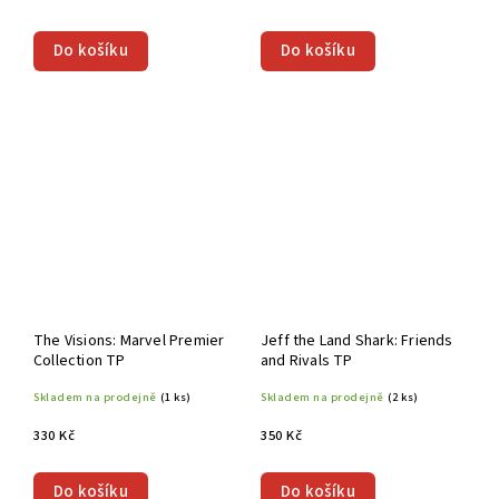
Do košíku
Do košíku
The Visions: Marvel Premier
Jeff the Land Shark: Friends
Collection TP
and Rivals TP
Skladem na prodejně
(1 ks)
Skladem na prodejně
(2 ks)
330 Kč
350 Kč
Do košíku
Do košíku