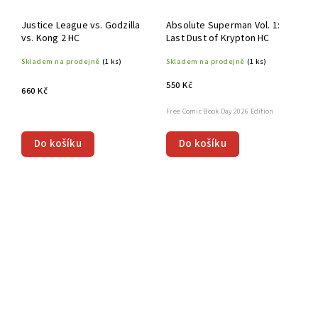
Justice League vs. Godzilla
Absolute Superman Vol. 1:
vs. Kong 2 HC
Last Dust of Krypton HC
Skladem na prodejně
(1 ks)
Skladem na prodejně
(1 ks)
550 Kč
660 Kč
Free Comic Book Day 2026 Edition
Do košíku
Do košíku