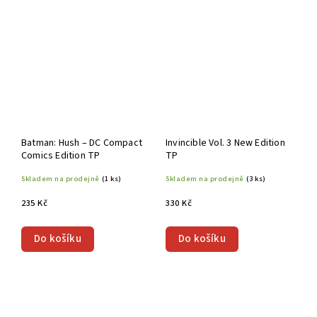
Batman: Hush – DC Compact
Invincible Vol. 3 New Edition
Comics Edition TP
TP
Skladem na prodejně
(1 ks)
Skladem na prodejně
(3 ks)
235 Kč
330 Kč
Do košíku
Do košíku