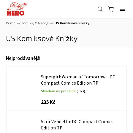
Domů
/
Komiksy & Manga
/
US Komiksové Knížky
US Komiksové Knížky
Nejprodávanější
Supergirl: Woman of Tomorrow – DC
Compact Comics Edition TP
Skladem na prodejně
(3 ks)
235 Kč
V for Vendetta: DC Compact Comics
Edition TP