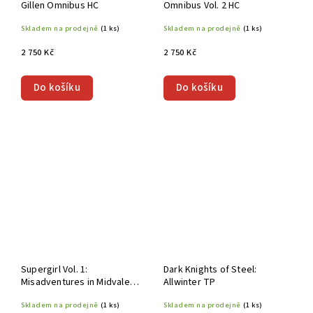
Gillen Omnibus HC
Omnibus Vol. 2 HC
Skladem na prodejně
(1 ks)
Skladem na prodejně
(1 ks)
2 750 Kč
2 750 Kč
Do košíku
Do košíku
Supergirl Vol. 1:
Dark Knights of Steel:
Misadventures in Midvale
Allwinter TP
TP
Skladem na prodejně
(1 ks)
Skladem na prodejně
(1 ks)