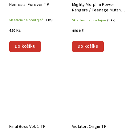
Nemesis: Forever TP
Mighty Morphin Power
Rangers / Teenage Mutant
Ninja Turtles III TP
Skladem na prodejně
(1 ks)
Skladem na prodejně
(1 ks)
450 Kč
450 Kč
Do košíku
Do košíku
Final Boss Vol. 1 TP
Violator: Origin TP