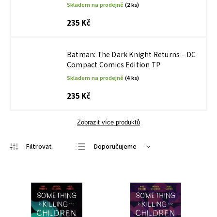
Skladem na prodejně
(2 ks)
235 Kč
Batman: The Dark Knight Returns – DC
Compact Comics Edition TP
Skladem na prodejně
(4 ks)
235 Kč
Zobrazit více produktů
Doporučujeme
Nejlevnější
Nejdražší
Nejprodávanější
Abecedně