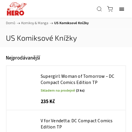
Domů
/
Komiksy & Manga
/
US Komiksové Knížky
US Komiksové Knížky
Nejprodávanější
Supergirl: Woman of Tomorrow – DC
Compact Comics Edition TP
Skladem na prodejně
(3 ks)
235 Kč
V for Vendetta: DC Compact Comics
Edition TP