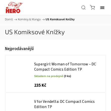
Domů
/
Komiksy & Manga
/
US Komiksové Knížky
US Komiksové Knížky
Nejprodávanější
Supergirl: Woman of Tomorrow – DC
Compact Comics Edition TP
Skladem na prodejně
(3 ks)
235 Kč
V for Vendetta: DC Compact Comics
Edition TP