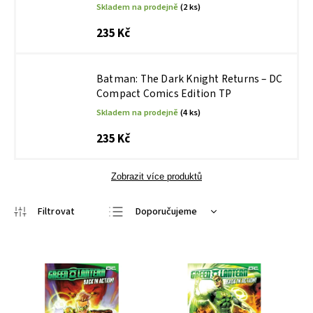
Skladem na prodejně
(2 ks)
235 Kč
Batman: The Dark Knight Returns – DC
Compact Comics Edition TP
Skladem na prodejně
(4 ks)
235 Kč
Zobrazit více produktů
Doporučujeme
Nejlevnější
Nejdražší
Nejprodávanější
Abecedně