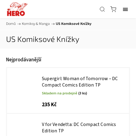
Domů
/
Komiksy & Manga
/
US Komiksové Knížky
US Komiksové Knížky
Nejprodávanější
Supergirl: Woman of Tomorrow – DC
Compact Comics Edition TP
Skladem na prodejně
(3 ks)
235 Kč
V for Vendetta: DC Compact Comics
Edition TP