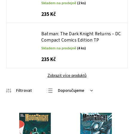
Skladem na prodejně
(2 ks)
235 Kč
Batman: The Dark Knight Returns – DC
Compact Comics Edition TP
Skladem na prodejně
(4 ks)
235 Kč
Zobrazit více produktů
Doporučujeme
Nejlevnější
Nejdražší
Nejprodávanější
Abecedně