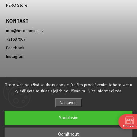
HERO Store
KONTAKT
info
@
herocomics.cz
731697967
Facebook
Instagram
Tento web používá soubory cookie. Dalším procházením tohoto webu
vyjadřujete souhlas s jejich používáním.. Více informací
zde
.
Nastavení
Souhlasím
Zobrazit
Copyright 2026
HERO Comics
. Všechna práva vyhrazena.
Odmítnout