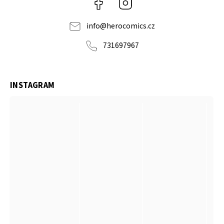
Facebook
Instagram
info
@
herocomics.cz
731697967
INSTAGRAM