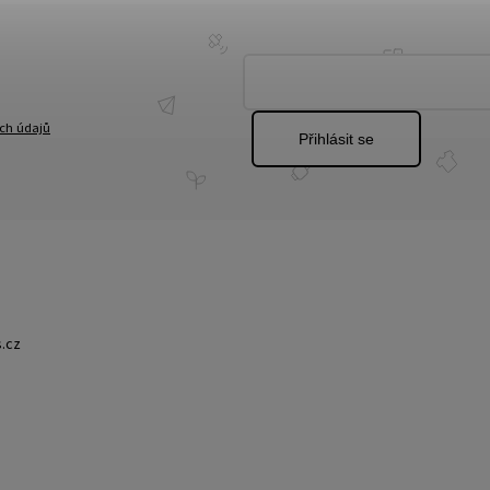
ch údajů
Přihlásit se
.cz