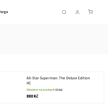
argaming
HERO Game Space
HERO Bodový systém
All-Star Superman: The Deluxe Edition
HC
Skladem na prodejně
(1 ks)
880 Kč