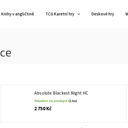
Knihy v angličtině
TCG Karetní hry
Deskové hry
W
ice
Absolute Blackest Night HC
Skladem na prodejně
(1 ks)
2 750 Kč