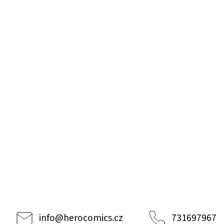
info
@
herocomics.cz
731697967