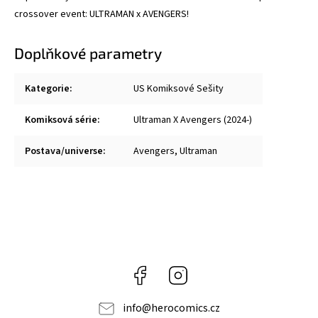
crossover event: ULTRAMAN x AVENGERS!
Doplňkové parametry
Kategorie
:
US Komiksové Sešity
Komiksová série
:
Ultraman X Avengers (2024-)
Postava/universe
:
Avengers
,
Ultraman
Facebook
Instagram
info
@
herocomics.cz