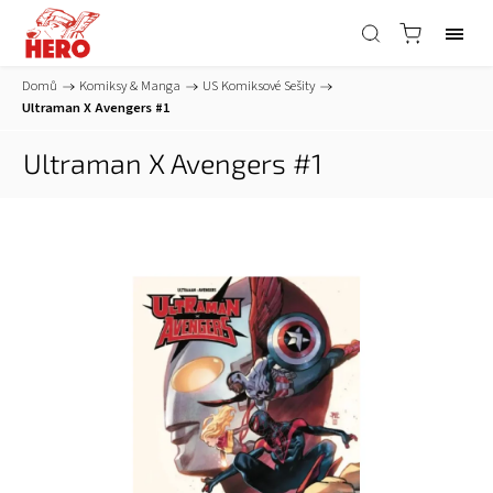
Domů
/
Komiksy & Manga
/
US Komiksové Sešity
/
Ultraman X Avengers #1
Ultraman X Avengers #1