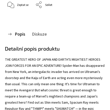
Zeptat se
Sdílet
Popis
Diskuze
Detailní popis produktu
THE GREATEST HERO OF JAPAN AND EARTH'S MIGHTIEST HEROES
JOIN FORCES FOR AN EPIC ADVENTURE! Spider-Man has disappeared
from New York, an intergalactic invader has arrived on Ultraman's
doorstep and the Kaiju of Earth are acting even more mysteriously
than usual. This can only mean one thing: It's time for Ultraman to
meet the Avengers! But what cosmic threat is great enough to
require a team-up of Marvel's mightiest champions and Japan's
greatest hero? Find out as Shin meets Sam, Spacium Ray meets
Repulsor Ray and "THWIP!" meets "SHUWATCH!" — in the epic