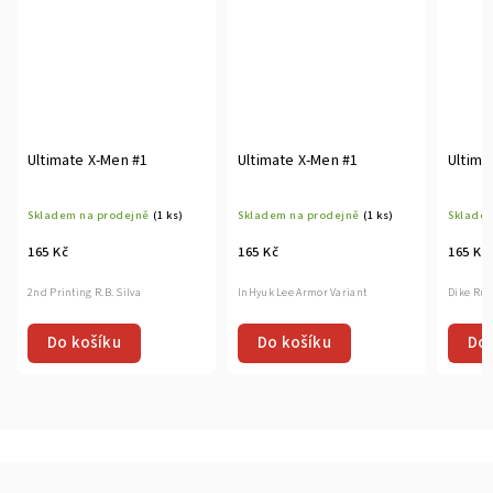
Ultimate X-Men #1
Ultimate X-Men #1
Ultima
Skladem na prodejně
(1 ks)
Skladem na prodejně
(1 ks)
Skladem
165 Kč
165 Kč
165 Kč
2nd Printing R.B. Silva
InHyuk Lee Armor Variant
Dike Rua
Do košíku
Do košíku
Do 