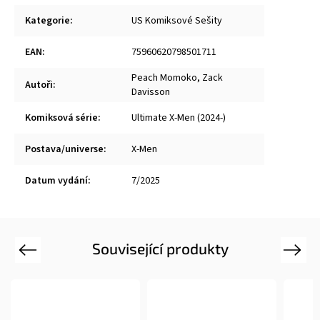
Kategorie
:
US Komiksové Sešity
EAN
:
75960620798501711
Peach Momoko
,
Zack
Autoři
:
Davisson
Komiksová série
:
Ultimate X-Men (2024-)
Postava/universe
:
X-Men
Datum vydání
:
7/2025
Související produkty
Previous
Next