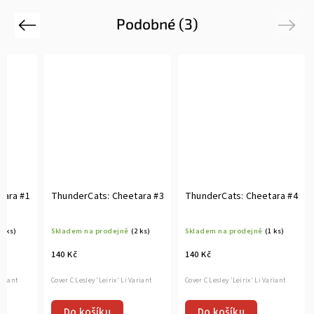
Podobné (3)
Previous
Next
tara #1
ThunderCats: Cheetara #3
ThunderCats: Cheetara #4
(2 ks)
Skladem na prodejně
(2 ks)
Skladem na prodejně
(1 ks)
140 Kč
140 Kč
ariant
Cover C Lesley 'Leirix' Li Variant
Cover C Lesley 'Leirix' Li Variant
Do košíku
Do košíku