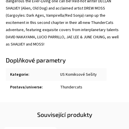
dangerous the Ever-Living one can be! Red-hot writer DECLAN
SHALVEY (Alien, Old Dog) and acclaimed artist DREW MOSS
(Gargoyles: Dark Ages, Vampirella/Red Sonja) ramp up the
excitement in this second chapter in their all-new ThunderCats
adventure, featuring exquisite covers from interplanetary talents
DAVID NAKAYAMA, LUCIO PARRILLO, JAE LEE & JUNE CHUNG, as well
as SHALVEY and MOSS!
Doplňkové parametry
Kategorie
:
US Komiksové Sešity
Postava/universe
:
Thundercats
Související produkty