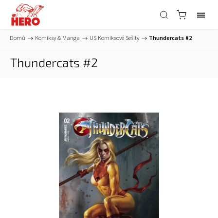
Domů
/
Komiksy & Manga
/
US Komiksové Sešity
/
Thundercats #2
Thundercats #2