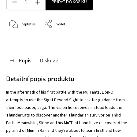
PŘIDAT DO KOŠÍKU
Zeptat se
Sdílet
Popis
Diskuze
Detailní popis produktu
In the aftermath of his first battle with the Mu'Tants, Lion-O
attempts to use the Sight Beyond Sight to ask for guidance from
their lost leader, Jaga. The vision he receives instead leads the
ThunderCats to discover another Thundarian survivor on Third
Earth! Meanwhile, Slithe and his Mu'Tant band have discovered the
pyramid of Mumm Ra - and they're about to learn firsthand how