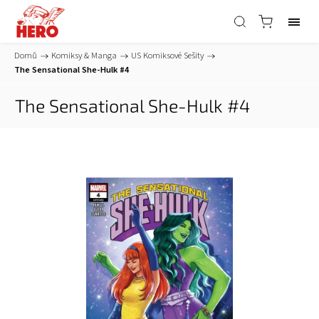
Domů
/
Komiksy & Manga
/
US Komiksové Sešity
/
The Sensational She-Hulk #4
The Sensational She-Hulk #4