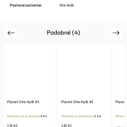
Postava/universe
:
She-Hulk
Podobné (4)
Previous
Next
Planet She-Hulk #3
Planet She-Hulk #5
Planet
Skladem na prodejně
(3 ks)
Skladem na prodejně
(1 ks)
Skladem
125 Kč
125 Kč