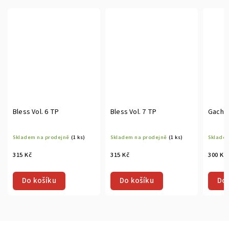
Bless Vol. 6 TP
Bless Vol. 7 TP
Gachia
Skladem na prodejně
(1 ks)
Skladem na prodejně
(1 ks)
Skladem
315 Kč
315 Kč
300 Kč
Do košíku
Do košíku
Do 