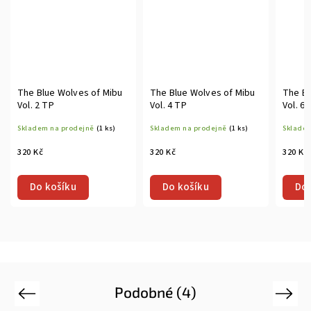
The Blue Wolves of Mibu
The Blue Wolves of Mibu
The Bl
Vol. 2 TP
Vol. 4 TP
Vol. 6
Skladem na prodejně
(1 ks)
Skladem na prodejně
(1 ks)
Skladem
320 Kč
320 Kč
320 Kč
Do košíku
Do košíku
Do 
Podobné (4)
Previous
Next