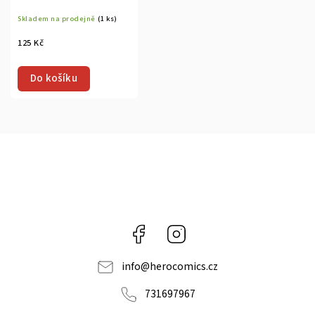
Skladem na prodejně
(1 ks)
125 Kč
Do košíku
Facebook
Instagram
info
@
herocomics.cz
731697967