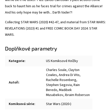
will he be if he does? Plus: Lando Calrissian’s past actions come
back to haunt him as he faces trial for crimes against the Alliance!
And his only hope may lie with... Darth Vader?!
Collecting STAR WARS (2020) #42-47, and material from STAR WARS:
REVELATIONS (2023) #1 and FREE COMIC BOOK DAY 2024: STAR
WARS.
Doplňkové parametry
Kategorie
:
US Komiksové Knížky
Charles Soule
,
Clayton
Cowles
,
Andrea Di Vito
,
Rachelle Rosenberg
,
Autoři
:
Stephen Segovia
,
Rain
Beredo
,
Madibek
Musabekov
,
Ibraim Roberson
Komiksová série
:
Star Wars (2020-)