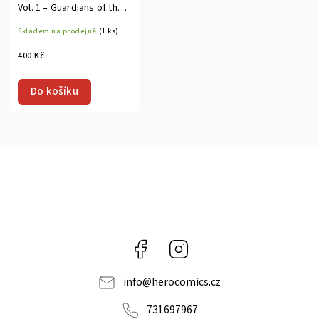
Vol. 1 – Guardians of the
Republic TP
Skladem na prodejně
(1 ks)
400 Kč
Do košíku
Facebook
Instagram
info
@
herocomics.cz
731697967