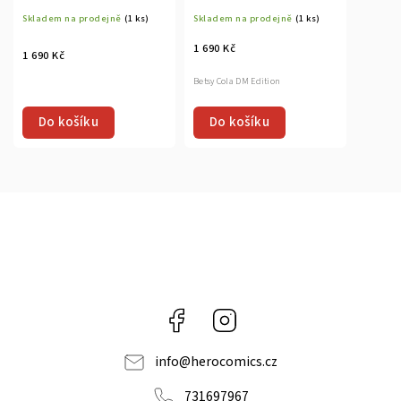
Omnibus HC
Omnibus HC
Skladem na prodejně
(1 ks)
Skladem na prodejně
(1 ks)
1 690 Kč
1 690 Kč
Betsy Cola DM Edition
Do košíku
Do košíku
Facebook
Instagram
info
@
herocomics.cz
731697967