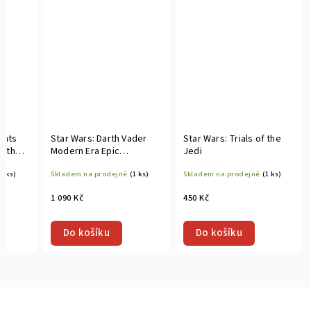
ghts
Star Wars: Darth Vader
Star Wars: Trials of the
of the
Modern Era Epic
Jedi
Collection – Vader Down
(1 ks)
Skladem na prodejně
(1 ks)
Skladem na prodejně
(1 ks)
TP
1 090 Kč
450 Kč
Do košíku
Do košíku