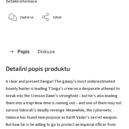
Detailní informace
Zeptat se
Sdílet
Popis
Diskuze
Detailní popis produktu
A clear and present Dengar! The galaxy’s most underestimated
bounty hunter is leading T’onga’s crew on a desperate attempt to
break into the Crimson Dawn’s stronghold – but he’s also leading
them into a trap! Now time is running out – and one of them may not
survive Vukorah’s deadly revenge. Meanwhile, the cybernetic
Valance has found new purpose as Darth Vader’s secret weapon.
But how far is he willing to go to protect an Imperial officer from