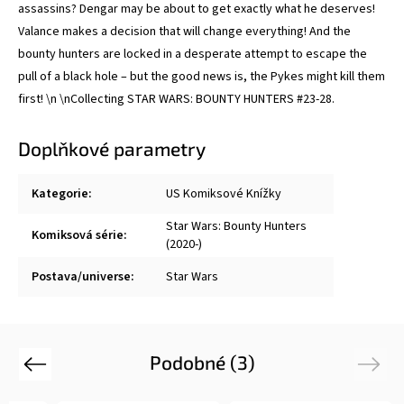
assassins? Dengar may be about to get exactly what he deserves!
Valance makes a decision that will change everything! And the
bounty hunters are locked in a desperate attempt to escape the
pull of a black hole – but the good news is, the Pykes might kill them
first! \n \nCollecting STAR WARS: BOUNTY HUNTERS #23-28.
Doplňkové parametry
Kategorie
:
US Komiksové Knížky
Star Wars: Bounty Hunters
Komiksová série
:
(2020-)
Postava/universe
:
Star Wars
Podobné (3)
Previous
Next