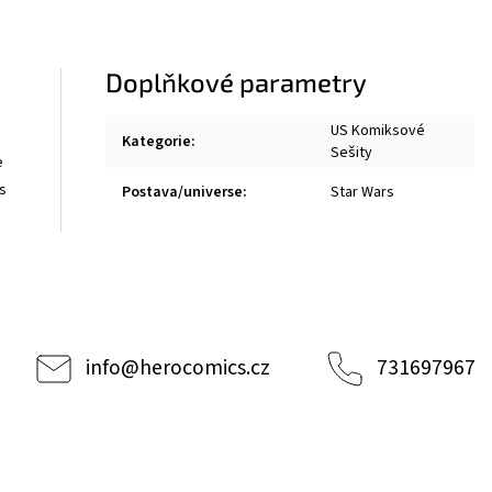
Doplňkové parametry
US Komiksové
Kategorie
:
Sešity
e
es
Postava/universe
:
Star Wars
info
@
herocomics.cz
731697967