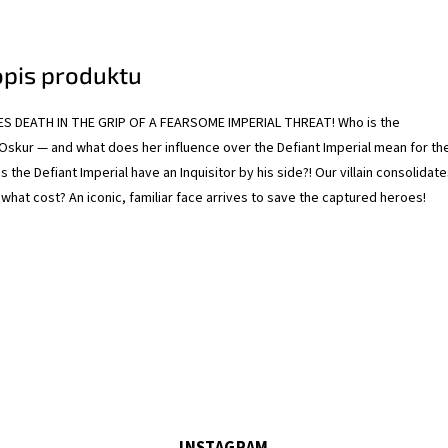
opis produktu
S DEATH IN THE GRIP OF A FEARSOME IMPERIAL THREAT! Who is the
skur — and what does her influence over the Defiant Imperial mean for th
the Defiant Imperial have an Inquisitor by his side?! Our villain consolidat
what cost? An iconic, familiar face arrives to save the captured heroes!
INSTAGRAM