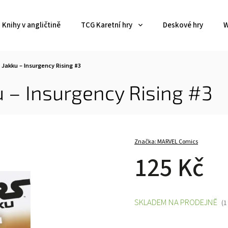
Knihy v angličtině
TCG Karetní hry
Deskové hry
W
 Jakku – Insurgency Rising #3
ku – Insurgency Rising #3
Značka:
MARVEL Comics
125 Kč
SKLADEM NA PRODEJNĚ
(1