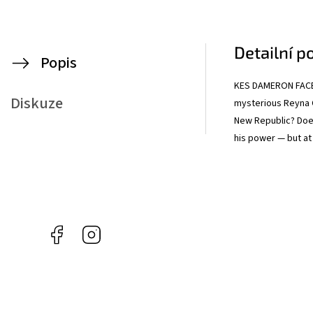
Detailní p
Popis
KES DAMERON FACE
Diskuze
mysterious Reyna O
New Republic? Does 
his power — but at 
Facebook
Instagram