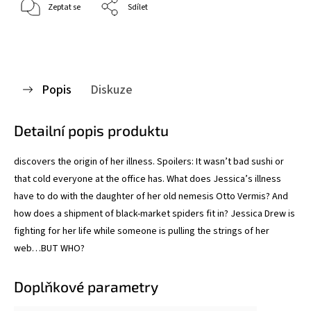
Zeptat se
Sdílet
Popis
Diskuze
Detailní popis produktu
discovers the origin of her illness. Spoilers: It wasn’t bad sushi or
that cold everyone at the office has. What does Jessica’s illness
have to do with the daughter of her old nemesis Otto Vermis? And
how does a shipment of black-market spiders fit in? Jessica Drew is
fighting for her life while someone is pulling the strings of her
web…BUT WHO?
Doplňkové parametry