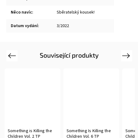
Něco navíc
:
Sběratelský kousek!
Datum vydání
:
3/2022
Související produkty
Previous
Next
Something is Killing the
Something Is Killing the
Someth
Children Vol. 2 TP
Children Vol. 6 TP
Childr