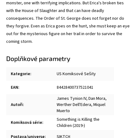
monster, one with terrifying implications. But Erica's broken ties
with the House of Slaughter and that can have deadly
consequences. The Order of St. George does not forget nor do
they forgive. Even as Erica goes on the hunt, she must keep an eye
out for the mysterious figure on her trail in order to survive the
coming storm.
Doplňkové parametry
Kategorie
:
US Komiksové Sešity
EAN
:
84428400737521041
James Tynion IV
,
Dan Mora
,
Autoři
:
Werther Dell'Edera
,
Miquel
Muerto
Something is Killing the
Komiksová série
:
Children (2019-)
Postava/universe
:
SIKTCH