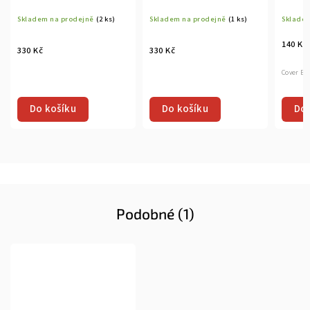
Skladem na prodejně
(2 ks)
Skladem na prodejně
(1 ks)
Skladem
140 Kč
330 Kč
330 Kč
Cover B 
Do 
Do košíku
Do košíku
Podobné (1)